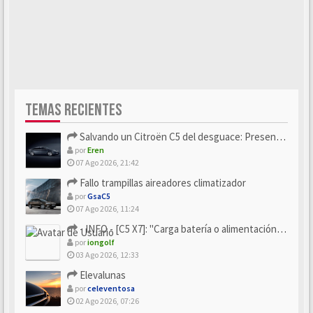
TEMAS RECIENTES
Salvando un Citroën C5 del desguace: Presentación y seguimiento
por
Eren
07 Ago 2026, 21:42
Fallo trampillas aireadores climatizador
por
GsaC5
07 Ago 2026, 11:24
- INFO - [C5 X7]: "Carga batería o alimentación eléctri...
por
iongolf
03 Ago 2026, 12:33
Elevalunas
por
celeventosa
02 Ago 2026, 07:26