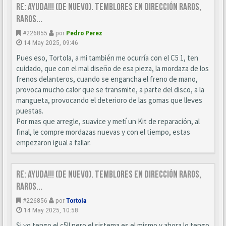
Re: Ayuda!!! (de nuevo). Temblores en dirección raros,
raros...
#226855
por
Pedro Perez
14 May 2025, 09:46
Pues eso, Tortola, a mi también me ocurría con el C5 1, ten
cuidado, que con el mal diseño de esa pieza, la mordaza de los
frenos delanteros, cuando se engancha el freno de mano,
provoca mucho calor que se transmite, a parte del disco, a la
mangueta, provocando el deterioro de las gomas que lleves
puestas.
Por mas que arregle, suavice y metí un Kit de reparación, al
final, le compre mordazas nuevas y con el tiempo, estas
empezaron igual a fallar.
Re: Ayuda!!! (de nuevo). Temblores en dirección raros,
raros...
#226856
por
Tortola
14 May 2025, 10:58
Si yo tengo el c5ll pero el sistema es el mismo y ahora lo tengo