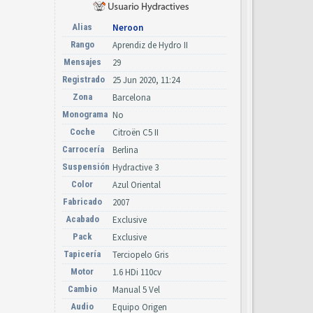
Alias
Neroon
Rango
Aprendiz de Hydro II
Mensajes
29
Registrado
25 Jun 2020, 11:24
Zona
Barcelona
Monograma
No
Coche
Citroën C5 II
Carrocería
Berlina
Suspensión
Hydractive 3
Color
Azul Oriental
Fabricado
2007
Acabado
Exclusive
Pack
Exclusive
Tapicería
Terciopelo Gris
Motor
1.6 HDi 110cv
Cambio
Manual 5 Vel
Audio
Equipo Origen