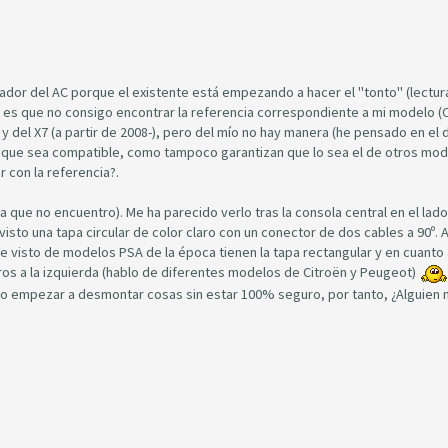
dor del AC porque el existente está empezando a hacer el "tonto" (lectur
es que no consigo encontrar la referencia correspondiente a mi modelo (C
 y del X7 (a partir de 2008-), pero del mío no hay manera (he pensado en el 
 que sea compatible, como tampoco garantizan que lo sea el de otros mo
 con la referencia?.
 que no encuentro). Me ha parecido verlo tras la consola central en el lado
visto una tapa circular de color claro con un conector de dos cables a 90º. 
e visto de modelos PSA de la época tienen la tapa rectangular y en cuanto 
otros a la izquierda (hablo de diferentes modelos de Citroën y Peugeot)
ero empezar a desmontar cosas sin estar 100% seguro, por tanto, ¿Alguien