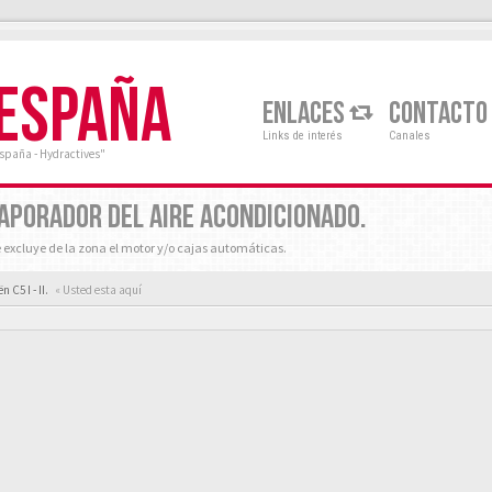
 ESPAÑA
ENLACES
CONTACTO
Links de interés
Canales
España - Hydractives"
APORADOR DEL AIRE ACONDICIONADO.
e excluye de la zona el motor y/o cajas automáticas.
 C5 I - II.
« Usted esta aquí