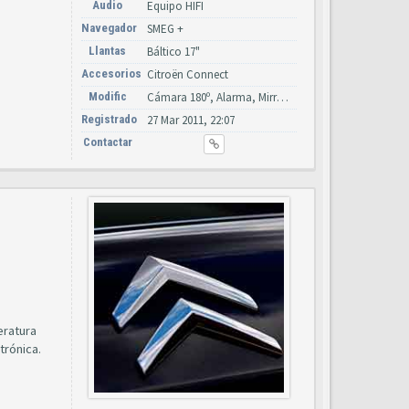
Audio
Equipo HIFI
Navegador
SMEG +
Llantas
Báltico 17"
Accesorios
Citroën Connect
Modific
Cámara 180º, Alarma, Mirror Screen, Bi-Xenón + LED
Registrado
27 Mar 2011, 22:07
Contactar
eratura
trónica.