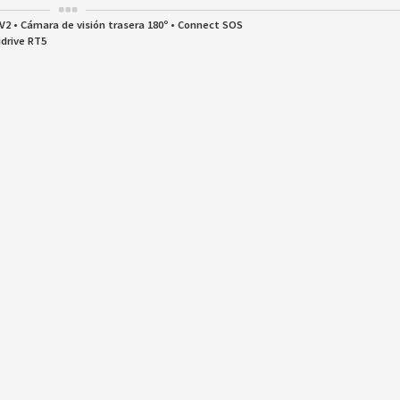
IV2 • Cámara de visión trasera 180º • Connect SOS
idrive RT5