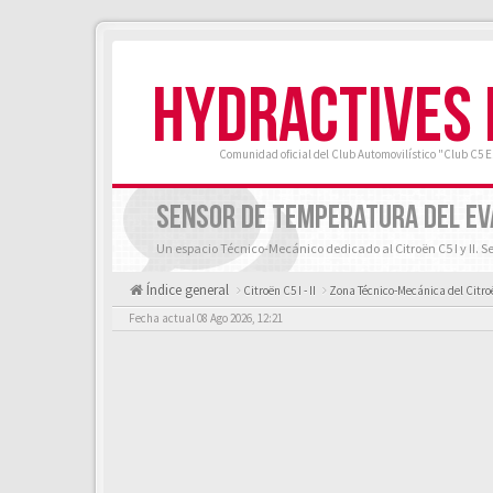
HYDRACTIVES
Comunidad oficial del Club Automovilístico "Club C5 
SENSOR DE TEMPERATURA DEL EV
Un espacio Técnico-Mecánico dedicado al Citroën C5 I y II. S
Índice general
Citroën C5 I - II
Zona Técnico-Mecánica del Citroën
Fecha actual 08 Ago 2026, 12:21