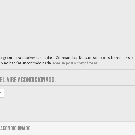
legrαm
para resolver tus dudas. ¡Compártelas! Nuestro sentido es transmitir sab
ado no habrías encontrado nada.
Abre un post y compártelas
L AIRE ACONDICIONADO.
r
 acondicionado.