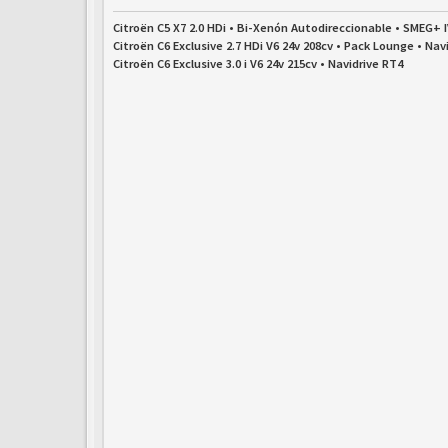
Citroën C5 X7 2.0 HDi • Bi-Xenón Autodireccionable • SMEG+ 
Citroën C6 Exclusive 2.7 HDi V6 24v 208cv • Pack Lounge • Nav
Citroën C6 Exclusive 3.0 i V6 24v 215cv • Navidrive RT4