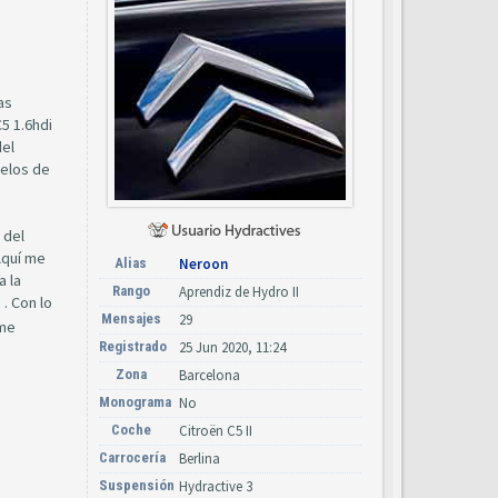
as
5 1.6hdi
del
delos de
 del
Aquí me
Alias
Neroon
a la
Rango
Aprendiz de Hydro II
. Con lo
Mensajes
29
 me
Registrado
25 Jun 2020, 11:24
Zona
Barcelona
Monograma
No
Coche
Citroën C5 II
Carrocería
Berlina
Suspensión
Hydractive 3