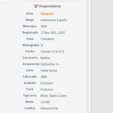
Alias
Almartin
Rango
Hydractives España
Mensajes
3599
Registrado
27 Mar 2011, 22:07
Zona
Cantabria
Monograma
Sí
Coche
Citroën C5 III (X7)
Carrocería
Berlina
Suspensión
Hydractive 3 +
Color
Verde Suroit
Fabricado
2009
Acabado
Exclusive
Pack
Exclusive
Tapicería
Mixto Tejido/Cuero
Motor
2.0 HDi
Cambio
Manual 6 Vel