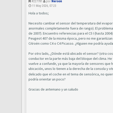
#227781
por
Neroon
11 May 2026, 07:23
Hola a todos;
Necesito cambiar el sensor del temperatura del evapora
anormales completamente fuera de rango). El problema 
de 2007). Encuentro referencias para el C5 I (hasta 2004)
Peugeot 407 de la misma época, pero no me garantizan
Citroën como C4 o C4 Picasso. ¿Alguien me podría ayudar
Por otro lado, ¿Dónde está ubicado el sensor? (otra cosa
conductor en la parte más baja del bloque del clima. He 
vuelve a confundir, ya que la mayoría de sensores que h
ubicación, unos lo tienen a la derecha de la consola y 
delicado que el coche en el tema de sensórica, no qui
podría orientar un poco?
Gracias de antemano y un saludo