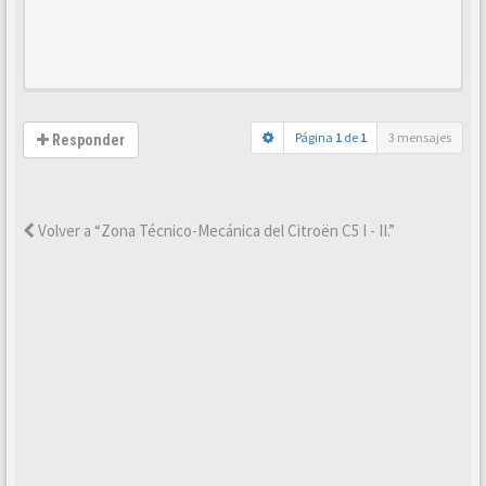
Página
1
de
1
3 mensajes
Responder
Volver a “Zona Técnico-Mecánica del Citroën C5 I - II.”