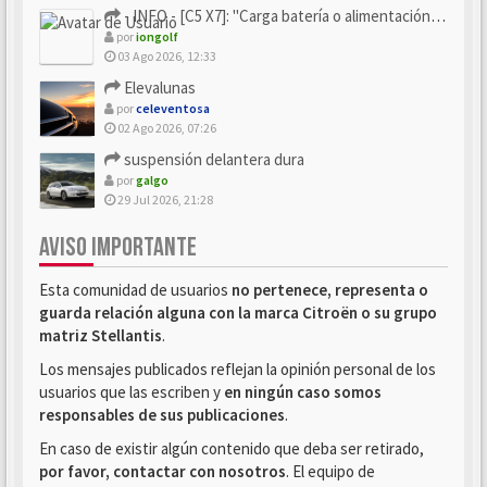
- INFO - [C5 X7]: "Carga batería o alimentación eléctri...
por
iongolf
03 Ago 2026, 12:33
Elevalunas
por
celeventosa
02 Ago 2026, 07:26
suspensión delantera dura
por
galgo
29 Jul 2026, 21:28
AVISO IMPORTANTE
Esta comunidad de usuarios
no pertenece, representa o
guarda relación alguna con la marca Citroën o su grupo
matriz Stellantis
.
Los mensajes publicados reflejan la opinión personal de los
usuarios que las escriben y
en ningún caso somos
responsables de sus publicaciones
.
En caso de existir algún contenido que deba ser retirado,
por favor, contactar con nosotros
. El equipo de