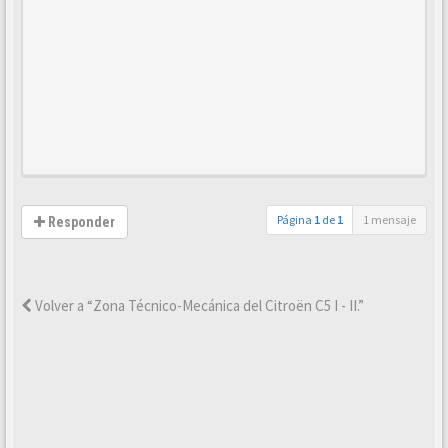
Página
1
de
1
1 mensaje
Responder
Volver a “Zona Técnico-Mecánica del Citroën C5 I - II.”