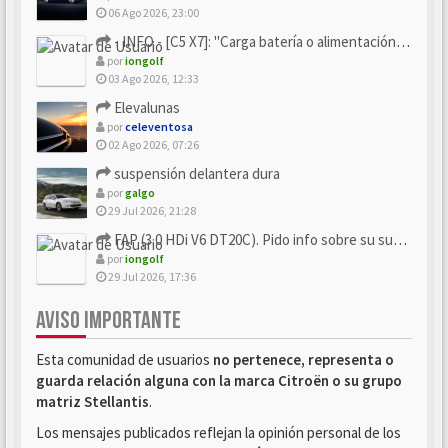
06 Ago 2026, 23:00
- INFO - [C5 X7]: "Carga batería o alimentación eléctri...
por
iongolf
03 Ago 2026, 12:33
Elevalunas
por
celeventosa
02 Ago 2026, 07:26
suspensión delantera dura
por
galgo
29 Jul 2026, 21:28
FAP (3.0 HDi V6 DT20C). Pido info sobre su sustitución
por
iongolf
29 Jul 2026, 17:36
AVISO IMPORTANTE
Esta comunidad de usuarios
no pertenece, representa o
guarda relación alguna con la marca Citroën o su grupo
matriz Stellantis
.
Los mensajes publicados reflejan la opinión personal de los