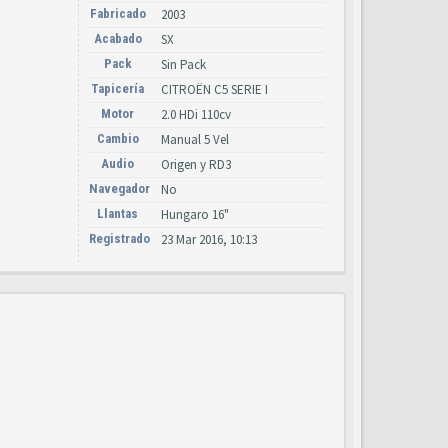
Fabricado
2003
Acabado
SX
Pack
Sin Pack
Tapicería
CITROËN C5 SERIE I
Motor
2.0 HDi 110cv
Cambio
Manual 5 Vel
Audio
Origen y RD3
Navegador
No
Llantas
Hungaro 16"
Registrado
23 Mar 2016, 10:13