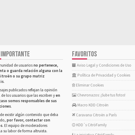
 IMPORTANTE
FAVORITOS
munidad de usuarios
no pertenece,
Aviso Legal y Condiciones de Uso
nta o guarda relación alguna con la
Política de Privacidad y Cookies
itroën o su grupo matriz
tis
.
Eliminar Cookies
ajes publicados reflejan la opinión
Chevronazos: ¡Sube tus fotos!
 de los usuarios que las escriben y
en
caso somos responsables de sus
Macro KDD Citroën
ciones
.
de existir algún contenido que deba
Caravana Citroën a París
rado,
por favor, contactar con
KDD´s CitröFamily
os
. El equipo de moderadores
la su labor de forma altruista.
La iniciativa CitröFamily