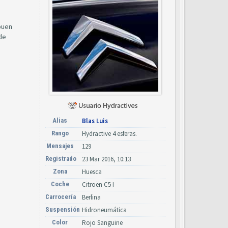
buen
de
Alias
Blas Luis
Rango
Hydractive 4 esferas.
Mensajes
129
Registrado
23 Mar 2016, 10:13
Zona
Huesca
Coche
Citroën C5 I
Carrocería
Berlina
Suspensión
Hidroneumática
Color
Rojo Sanguine