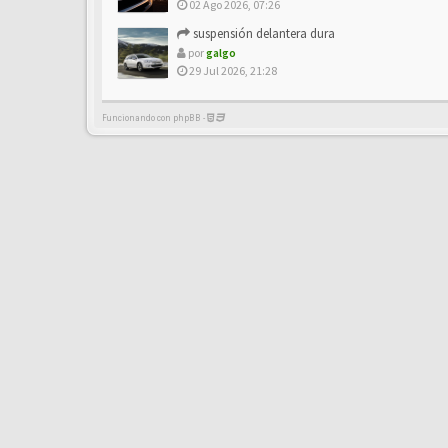
02 Ago 2026, 07:26
suspensión delantera dura
por
galgo
29 Jul 2026, 21:28
Funcionando con phpBB -