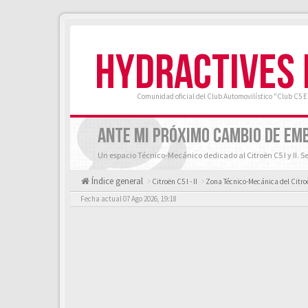
HYDRACTIVES
Comunidad oficial del Club Automovilístico "Club C5 
ANTE MI PRÓXIMO CAMBIO DE EM
Un espacio Técnico-Mecánico dedicado al Citroën C5 I y II. S
Índice general
Citroën C5 I - II
Zona Técnico-Mecánica del Citroën
Fecha actual 07 Ago 2026, 19:18