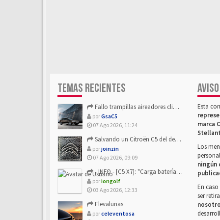
TEMAS RECIENTES
AVISO
Esta co
Fallo trampillas aireadores climatizador
represe
por
GsaC5
marca C
07 Ago 2026, 11:24
Stellan
Salvando un Citroën C5 del desguace: Presentación y seguimiento
Los mens
por
joinzin
personal
07 Ago 2026, 09:09
ningún 
- INFO - [C5 X7]: "Carga batería o alimentación eléctri...
publica
por
iongolf
En caso 
03 Ago 2026, 12:33
ser reti
Elevalunas
nosotr
desarrol
por
celeventosa