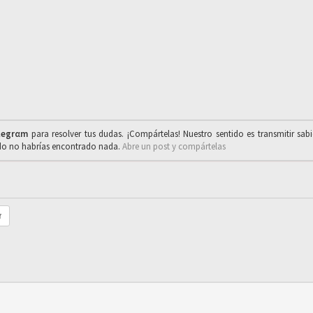
legrαm
para resolver tus dudas. ¡Compártelas! Nuestro sentido es transmitir sab
ado no habrías encontrado nada.
Abre un post y compártelas
r