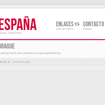
 ESPAÑA
ENLACES
CONTACTO
Links de interés
Canales
España - Hydractives"
BRAGUE
e excluye de la zona el motor y/o cajas automáticas.
 C5 I - II.
« Usted esta aquí