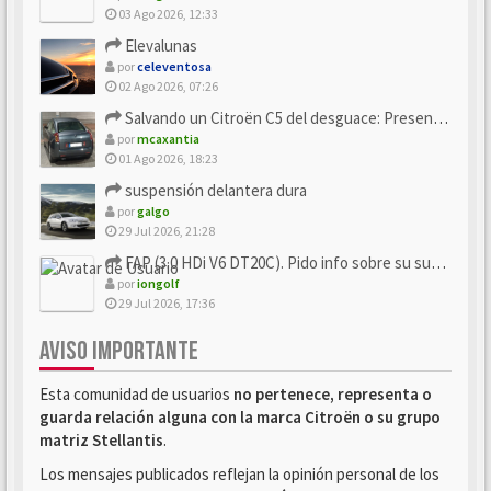
03 Ago 2026, 12:33
Elevalunas
por
celeventosa
02 Ago 2026, 07:26
Salvando un Citroën C5 del desguace: Presentación y seguimiento
por
mcaxantia
01 Ago 2026, 18:23
suspensión delantera dura
por
galgo
29 Jul 2026, 21:28
FAP (3.0 HDi V6 DT20C). Pido info sobre su sustitución
por
iongolf
29 Jul 2026, 17:36
AVISO IMPORTANTE
Esta comunidad de usuarios
no pertenece, representa o
guarda relación alguna con la marca Citroën o su grupo
matriz Stellantis
.
Los mensajes publicados reflejan la opinión personal de los