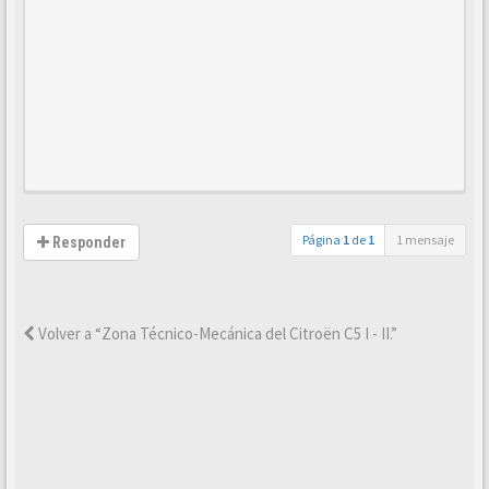
Página
1
de
1
1 mensaje
Responder
Volver a “Zona Técnico-Mecánica del Citroën C5 I - II.”