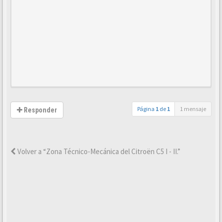
Página
1
de
1
1 mensaje
Responder
Volver a “Zona Técnico-Mecánica del Citroën C5 I - II.”