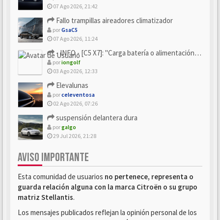
07 Ago 2026, 21:42
Fallo trampillas aireadores climatizador
por
GsaC5
07 Ago 2026, 11:24
- INFO - [C5 X7]: "Carga batería o alimentación eléctri...
por
iongolf
03 Ago 2026, 12:33
Elevalunas
por
celeventosa
02 Ago 2026, 07:26
suspensión delantera dura
por
galgo
29 Jul 2026, 21:28
AVISO IMPORTANTE
Esta comunidad de usuarios
no pertenece, representa o
guarda relación alguna con la marca Citroën o su grupo
matriz Stellantis
.
Los mensajes publicados reflejan la opinión personal de los