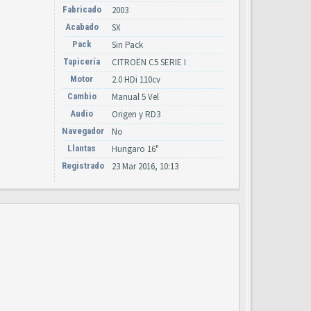
Fabricado
2003
Acabado
SX
Pack
Sin Pack
Tapicería
CITROËN C5 SERIE I
Motor
2.0 HDi 110cv
Cambio
Manual 5 Vel
Audio
Origen y RD3
Navegador
No
Llantas
Hungaro 16"
Registrado
23 Mar 2016, 10:13