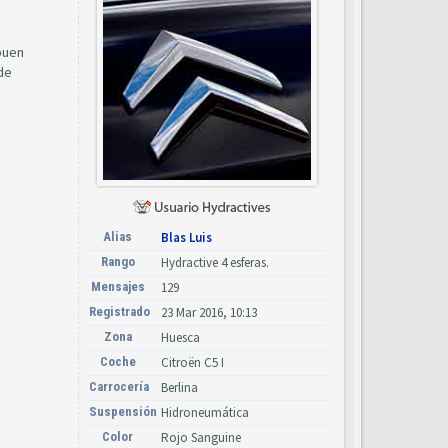
buen
de
Alias
Blas Luis
Rango
Hydractive 4 esferas.
Mensajes
129
Registrado
23 Mar 2016, 10:13
Zona
Huesca
Coche
Citroën C5 I
Carrocería
Berlina
Suspensión
Hidroneumática
Color
Rojo Sanguine