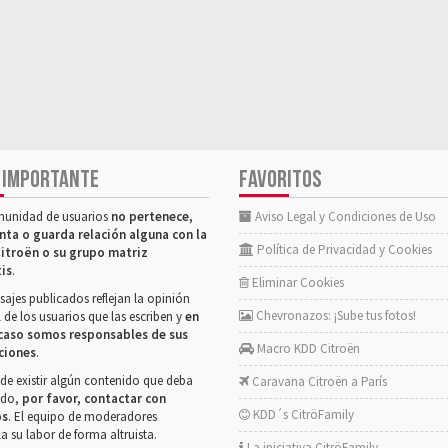
 IMPORTANTE
FAVORITOS
munidad de usuarios
no pertenece,
Aviso Legal y Condiciones de Uso
nta o guarda relación alguna con la
Política de Privacidad y Cookies
itroën o su grupo matriz
tis
.
Eliminar Cookies
ajes publicados reflejan la opinión
Chevronazos: ¡Sube tus fotos!
 de los usuarios que las escriben y
en
caso somos responsables de sus
Macro KDD Citroën
ciones
.
de existir algún contenido que deba
Caravana Citroën a París
rado,
por favor, contactar con
KDD´s CitröFamily
os
. El equipo de moderadores
la su labor de forma altruista.
La iniciativa CitröFamily