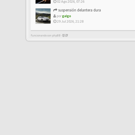
02 Ago 2026, 07:26
suspensión delantera dura
por
galgo
29 Jul 2026, 21:28
Funcionando con phpBB -