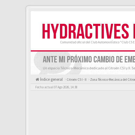
HYDRACTIVES
Comunidad oficial del Club Automovilístico "Club C5 
ANTE MI PRÓXIMO CAMBIO DE EM
Un espacio Técnico-Mecánico dedicado al Citroën C5 I y II. S
Índice general
Citroën C5 I - II
Zona Técnico-Mecánica del Citroën
Fecha actual 07 Ago 2026, 14:38