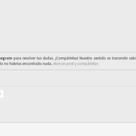
legrαm
para resolver tus dudas. ¡Compártelas! Nuestro sentido es transmitir sab
ado no habrías encontrado nada.
Abre un post y compártelas
r