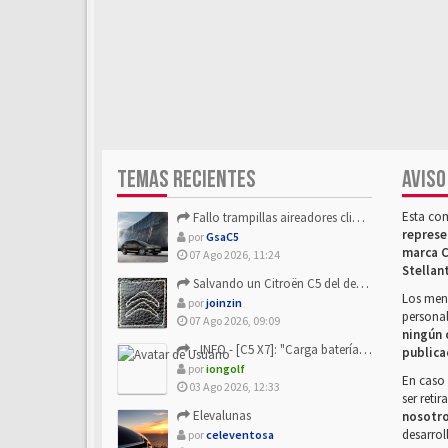
TEMAS RECIENTES
AVISO
Esta co
Fallo trampillas aireadores climatizador
represe
por
GsaC5
marca C
07 Ago 2026, 11:24
Stellan
Salvando un Citroën C5 del desguace: Presentación y seguimiento
Los mens
por
joinzin
personal
07 Ago 2026, 09:09
ningún 
- INFO - [C5 X7]: "Carga batería o alimentación eléctri...
publica
por
iongolf
En caso 
03 Ago 2026, 12:33
ser reti
Elevalunas
nosotr
desarrol
por
celeventosa