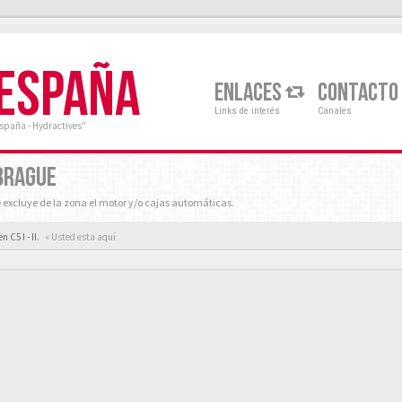
 ESPAÑA
ENLACES
CONTACTO
Links de interés
Canales
España - Hydractives"
BRAGUE
e excluye de la zona el motor y/o cajas automáticas.
 C5 I - II.
« Usted esta aquí