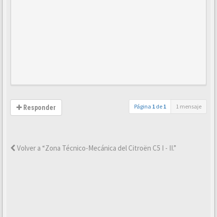
Página
1
de
1
1 mensaje
Responder
Volver a “Zona Técnico-Mecánica del Citroën C5 I - II.”