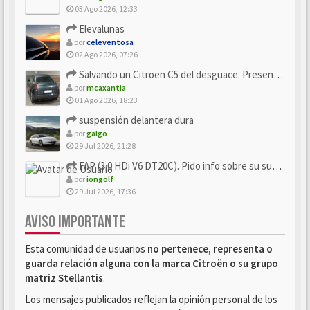
03 Ago 2026, 12:33
Elevalunas
por
celeventosa
02 Ago 2026, 07:26
Salvando un Citroën C5 del desguace: Presentación y seguimiento
por
mcaxantia
01 Ago 2026, 18:23
suspensión delantera dura
por
galgo
29 Jul 2026, 21:28
FAP (3.0 HDi V6 DT20C). Pido info sobre su sustitución
por
iongolf
29 Jul 2026, 17:36
AVISO IMPORTANTE
Esta comunidad de usuarios
no pertenece, representa o
guarda relación alguna con la marca Citroën o su grupo
matriz Stellantis
.
Los mensajes publicados reflejan la opinión personal de los