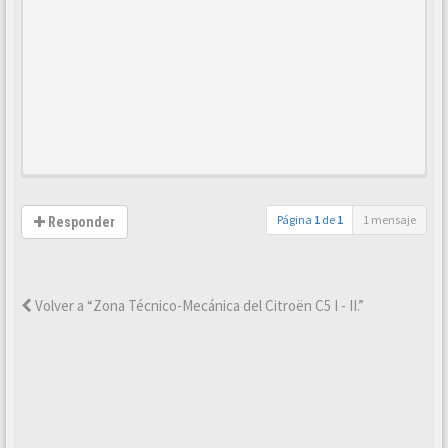
Página
1
de
1
1 mensaje
Responder
Volver a “Zona Técnico-Mecánica del Citroën C5 I - II.”