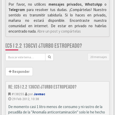
Por favor, no utilices
mensajes privados
,
WhαtsApp
o
Telegrαm
para resolver tus dudas. ¡Compártelas! Nuestro
sentido es transmitir sabiduría. Si lo haces en privado,
mañana no estará disponible. Encontraste nuestra
comunidad en internet. De estar en privado no habrías
encontrado nada.
Abre un post y compártelas
[C5 I 2.2 136CV] ¿TURBO ESTROPEADO?
20 mensajes
Responder
Re: [C5 I 2.2 136cv] ¿turbo estropeado?
#138255
por
Javmac
29 Feb 2012, 10:38
De momento casi 1 litro menos de consumo y ni rastro de la
pesadilla de la "Anomalía anticontaminación" solo le he hecho