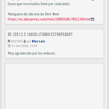
(tuve que recortarlos 5mm por cada lado)
Manguera de silicona de Dint 4mm
https://es.aliexpress.com/item/1005010617651124.html
Re: [C5 I 2.2 136cv] ¿turbo estropeado?
#227823
por
Blas Luis
12 Jun 2026, 15:09
Muy agradecido por los enlaces.