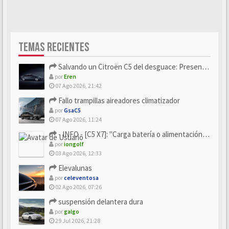
TEMAS RECIENTES
Salvando un Citroën C5 del desguace: Presentación y seguimiento
por
Eren
07 Ago 2026, 21:42
Fallo trampillas aireadores climatizador
por
GsaC5
07 Ago 2026, 11:24
- INFO - [C5 X7]: "Carga batería o alimentación eléctri...
por
iongolf
03 Ago 2026, 12:33
Elevalunas
por
celeventosa
02 Ago 2026, 07:26
suspensión delantera dura
por
galgo
29 Jul 2026, 21:28