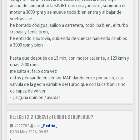
acabo de comprobar la SWIRL con un ayudante, subiendo el
motor a 3000 rpm y se mueve todo :bien entra y al bajar de
vueltas cae
he borrado códigos, salido a carretera, todo iba bien, el turbo
trabaja y tenía tiron,
he entrado a autovia, subiendo de vueltas haciendo cambios
a 3000 rpm y bien
hasta que después de 15 min, con motor caliente, a 120 kmh y
unas 2500 rpms
me salta el fallo otra vez
estoy pensando en sensor MAP dando error por sucio, o la
valvula de la geom variable del turbo que con la carbonilla no
es capaz de volver
- ¿ alguna opinion / ayuda?
Re: [C5 I 2.2 136cv] ¿turbo estropeado?
#227752
por
_Pedrin_
03 May 2026, 09:55