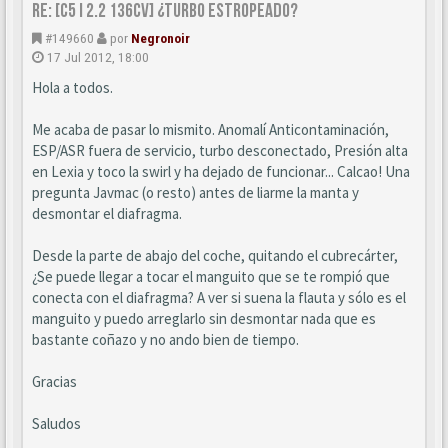
Re: [C5 I 2.2 136cv] ¿turbo estropeado?
#149660
por
Negronoir
17 Jul 2012, 18:00
Hola a todos.
Me acaba de pasar lo mismito. Anomalí Anticontaminación,
ESP/ASR fuera de servicio, turbo desconectado, Presión alta
en Lexia y toco la swirl y ha dejado de funcionar... Calcao! Una
pregunta Javmac (o resto) antes de liarme la manta y
desmontar el diafragma.
Desde la parte de abajo del coche, quitando el cubrecárter,
¿Se puede llegar a tocar el manguito que se te rompió que
conecta con el diafragma? A ver si suena la flauta y sólo es el
manguito y puedo arreglarlo sin desmontar nada que es
bastante coñazo y no ando bien de tiempo.
Gracias
Saludos