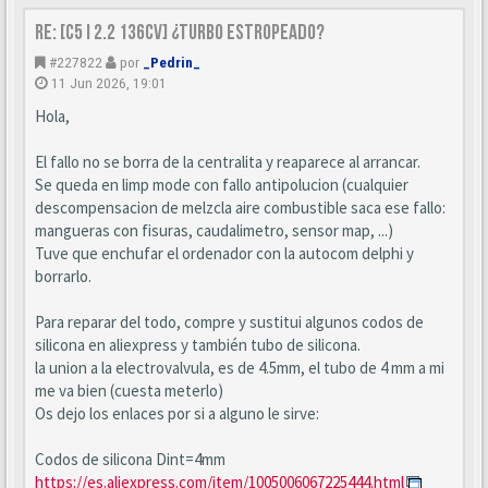
Re: [C5 I 2.2 136cv] ¿turbo estropeado?
#227822
por
_Pedrin_
11 Jun 2026, 19:01
Hola,
El fallo no se borra de la centralita y reaparece al arrancar.
Se queda en limp mode con fallo antipolucion (cualquier
descompensacion de melzcla aire combustible saca ese fallo:
mangueras con fisuras, caudalimetro, sensor map, ...)
Tuve que enchufar el ordenador con la autocom delphi y
borrarlo.
Para reparar del todo, compre y sustitui algunos codos de
silicona en aliexpress y también tubo de silicona.
la union a la electrovalvula, es de 4.5mm, el tubo de 4 mm a mi
me va bien (cuesta meterlo)
Os dejo los enlaces por si a alguno le sirve:
Codos de silicona Dint=4mm
https://es.aliexpress.com/item/1005006067225444.html