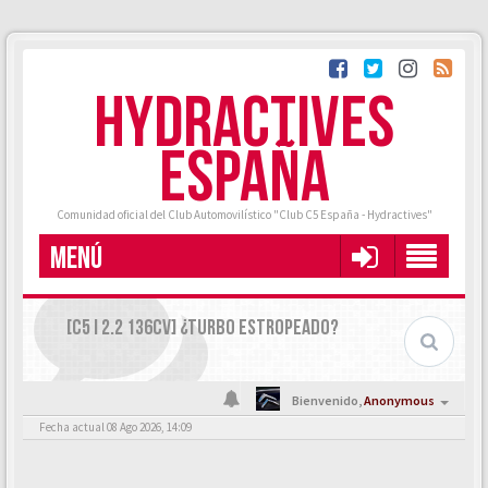
HYDRACTIVES
ESPAÑA
Comunidad oficial del Club Automovilístico "Club C5 España - Hydractives"
MENÚ
[C5 I 2.2 136CV] ¿TURBO ESTROPEADO?
Bienvenido,
Anonymous
Fecha actual 08 Ago 2026, 14:09