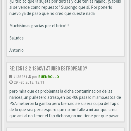
¿El tubito que la sujeta por detrás y que tenías rajado, ¿Sabéis
si se vende como repuesto? Supongo que sí. Por ponerlo
nuevo ya de paso que no creo que cueste nada
Muchísimas gracias por el brico!!!
Saludos
Antonio
Re: [C5 I 2.2 136cv] ¿turbo estropeado?
#138261
por
BUENROLLO
29 Feb 2012, 12:11
pero mira que da problemas la dicha contaminacion de las
narices,un puñetero atraso,en los 406 pasa lo mismo.estos de
PSA metieron la gamba pero bien.no se si sera culpa del fap o
de lo que sea pero espero que no me falle a mi aunque creo
que ami al no tener el fap dichoso,no me tiene por que pasar