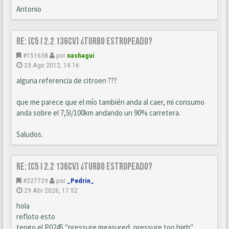
Antonio
Re: [C5 I 2.2 136cv] ¿turbo estropeado?
#151638
por
nashagui
23 Ago 2012, 14:16
alguna referencia de citroen ???
que me parece que el mío también anda al caer, mi consumo
anda sobre el 7,5l/100km andando un 90% carretera.
Saludos.
Re: [C5 I 2.2 136cv] ¿turbo estropeado?
#227729
por
_Pedrin_
29 Abr 2026, 17:52
hola
refloto esto
tengo el P0245 "pressure measured, pressure too high"