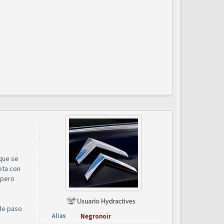
 que se
eta con
 pero
 de paso
Alias
Negronoir