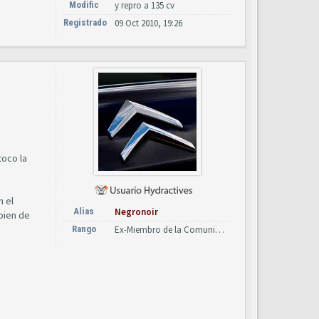
Modific
y repro a 135 cv
Registrado
09 Oct 2010, 19:26
toco la
n el
Alias
Negronoir
bien de
Rango
Ex-Miembro de la Comunidad