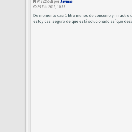
#138255
por
Javmac
29 Feb 2012, 10:38
De momento casi 1 litro menos de consumo y ni rastro d
estoy casi seguro de que está solucionado así que desd