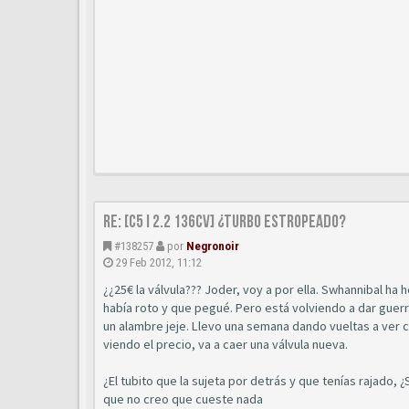
Re: [C5 I 2.2 136cv] ¿turbo estropeado?
#138257
por
Negronoir
29 Feb 2012, 11:12
¿¿25€ la válvula??? Joder, voy a por ella. Swhannibal h
había roto y que pegué. Pero está volviendo a dar guer
un alambre jeje. Llevo una semana dando vueltas a ver 
viendo el precio, va a caer una válvula nueva.
¿El tubito que la sujeta por detrás y que tenías rajado
que no creo que cueste nada