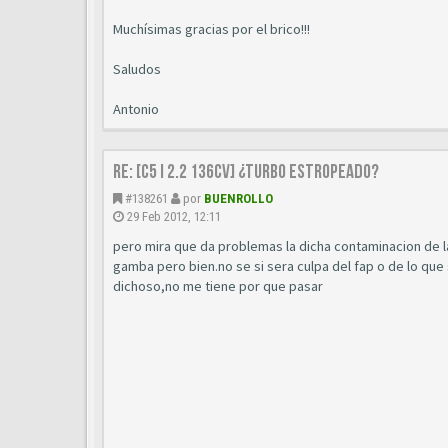
Muchísimas gracias por el brico!!!
Saludos
Antonio
Re: [C5 I 2.2 136cv] ¿turbo estropeado?
#138261
por
BUENROLLO
29 Feb 2012, 12:11
pero mira que da problemas la dicha contaminacion de l
gamba pero bien.no se si sera culpa del fap o de lo que
dichoso,no me tiene por que pasar