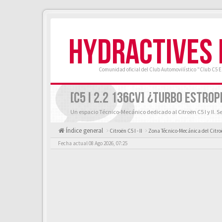
HYDRACTIVES
Comunidad oficial del Club Automovilístico "Club C5 
[C5 I 2.2 136CV] ¿TURBO ESTRO
Un espacio Técnico-Mecánico dedicado al Citroën C5 I y II. S
Índice general
Citroën C5 I - II
Zona Técnico-Mecánica del Citroën
Fecha actual 08 Ago 2026, 07:25