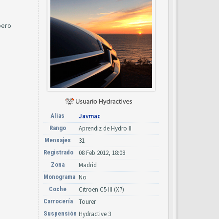
pero
Alias
Javmac
Rango
Aprendiz de Hydro II
Mensajes
31
Registrado
08 Feb 2012, 18:08
Zona
Madrid
Monograma
No
Coche
Citroën C5 III (X7)
Carrocería
Tourer
Suspensión
Hydractive 3