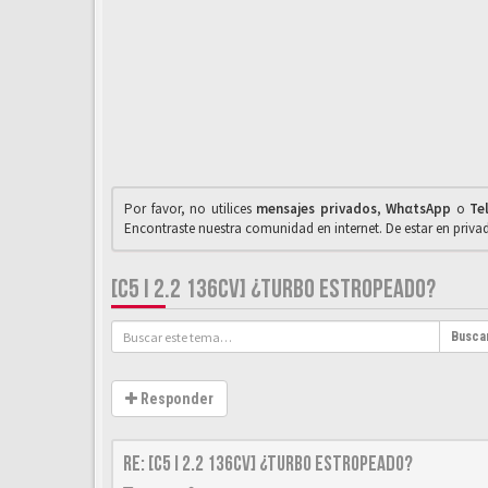
Por favor, no utilices
mensajes privados
,
WhαtsApp
o
Te
Encontraste nuestra comunidad en internet. De estar en priv
[C5 I 2.2 136CV] ¿TURBO ESTROPEADO?
Busca
Responder
Re: [C5 I 2.2 136cv] ¿turbo estropeado?