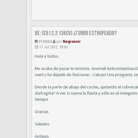
Re: [C5 I 2.2 136cv] ¿turbo estropeado?
#149660
por
Negronoir
17 Jul 2012, 18:00
Hola a todos.
Me acaba de pasar lo mismito. Anomalí Anticontaminación
swirl y ha dejado de funcionar... Calcao! Una pregunta J
Desde la parte de abajo del coche, quitando el cubrecár
diafragma? A ver si suena la flauta y sólo es el mangui
tiempo.
Gracias
Saludos
Antonio