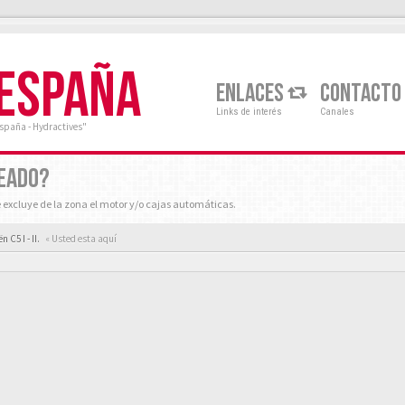
 ESPAÑA
ENLACES
CONTACTO
Links de interés
Canales
España - Hydractives"
PEADO?
e excluye de la zona el motor y/o cajas automáticas.
 C5 I - II.
« Usted esta aquí