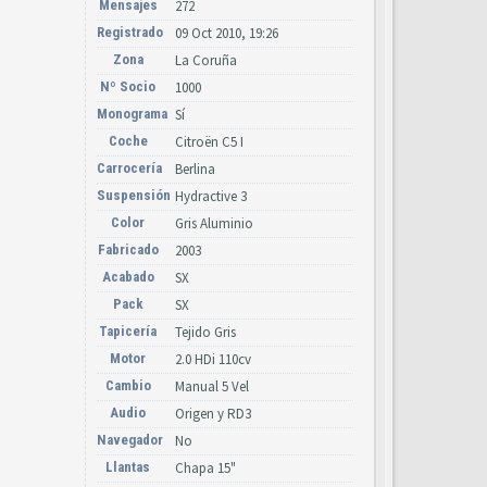
Mensajes
272
Registrado
09 Oct 2010, 19:26
Zona
La Coruña
Nº Socio
1000
Monograma
Sí
Coche
Citroën C5 I
Carrocería
Berlina
Suspensión
Hydractive 3
Color
Gris Aluminio
Fabricado
2003
Acabado
SX
Pack
SX
Tapicería
Tejido Gris
Motor
2.0 HDi 110cv
Cambio
Manual 5 Vel
Audio
Origen y RD3
Navegador
No
Llantas
Chapa 15"