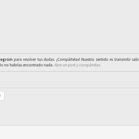
legrαm
para resolver tus dudas. ¡Compártelas! Nuestro sentido es transmitir sab
ado no habrías encontrado nada.
Abre un post y compártelas
r