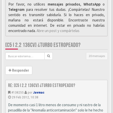
Por favor, no utilices
mensajes privados
,
WhαtsApp
o
Telegrαm
para resolver tus dudas. ¡Compártelas! Nuestro
sentido es transmitir sabiduría. Si lo haces en privado,
mañana no estará disponible. Encontraste nuestra
comunidad en internet. De estar en privado no habrías
encontrado nada.
Abre un post y compártelas
[C5 I 2.2 136CV] ¿TURBO ESTROPEADO?
20 mensajes
Responder
Re: [C5 I 2.2 136cv] ¿turbo estropeado?
#138255
por
Javmac
29 Feb 2012, 10:38
De momento casi 1 litro menos de consumo y ni rastro de la
pesadilla de la "Anomalía anticontaminación" solo le he hecho