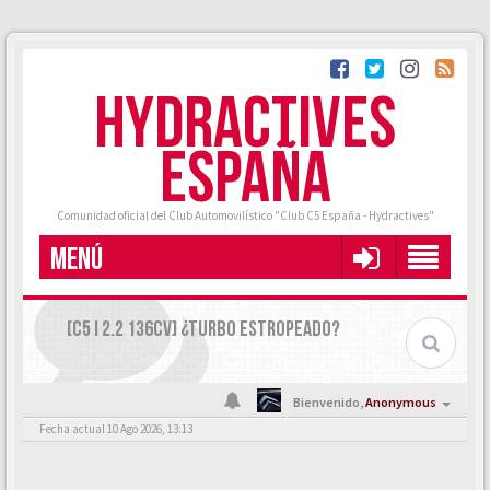
HYDRACTIVES
ESPAÑA
Comunidad oficial del Club Automovilístico "Club C5 España - Hydractives"
MENÚ
[C5 I 2.2 136CV] ¿TURBO ESTROPEADO?
Bienvenido,
Anonymous
Fecha actual 10 Ago 2026, 13:13