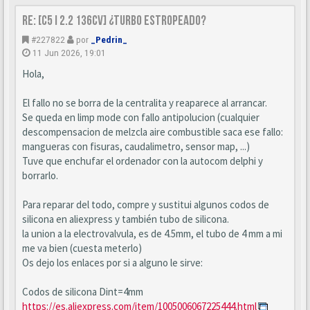
Re: [C5 I 2.2 136cv] ¿turbo estropeado?
#227822
por
_Pedrin_
11 Jun 2026, 19:01
Hola,
El fallo no se borra de la centralita y reaparece al arrancar.
Se queda en limp mode con fallo antipolucion (cualquier
descompensacion de melzcla aire combustible saca ese fallo:
mangueras con fisuras, caudalimetro, sensor map, ...)
Tuve que enchufar el ordenador con la autocom delphi y
borrarlo.
Para reparar del todo, compre y sustitui algunos codos de
silicona en aliexpress y también tubo de silicona.
la union a la electrovalvula, es de 4.5mm, el tubo de 4 mm a mi
me va bien (cuesta meterlo)
Os dejo los enlaces por si a alguno le sirve:
Codos de silicona Dint=4mm
https://es.aliexpress.com/item/1005006067225444.html