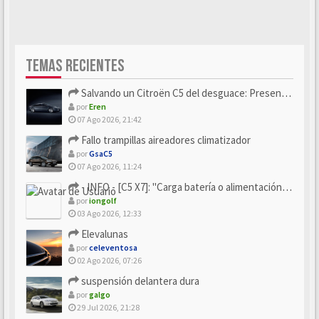
TEMAS RECIENTES
Salvando un Citroën C5 del desguace: Presentación y seguimiento
por
Eren
07 Ago 2026, 21:42
Fallo trampillas aireadores climatizador
por
GsaC5
07 Ago 2026, 11:24
- INFO - [C5 X7]: "Carga batería o alimentación eléctri...
por
iongolf
03 Ago 2026, 12:33
Elevalunas
por
celeventosa
02 Ago 2026, 07:26
suspensión delantera dura
por
galgo
29 Jul 2026, 21:28