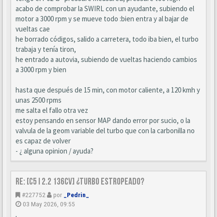
acabo de comprobar la SWIRL con un ayudante, subiendo el
motor a 3000 rpm y se mueve todo :bien entra y al bajar de
vueltas cae
he borrado códigos, salido a carretera, todo iba bien, el turbo
trabaja y tenía tiron,
he entrado a autovia, subiendo de vueltas haciendo cambios
a 3000 rpm y bien
hasta que después de 15 min, con motor caliente, a 120 kmh y
unas 2500 rpms
me salta el fallo otra vez
estoy pensando en sensor MAP dando error por sucio, o la
valvula de la geom variable del turbo que con la carbonilla no
es capaz de volver
- ¿ alguna opinion / ayuda?
Re: [C5 I 2.2 136cv] ¿turbo estropeado?
#227752
por
_Pedrin_
03 May 2026, 09:55