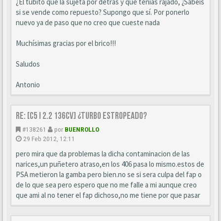
¿El tubito que la sujeta por detrás y que tenías rajado, ¿Sabéis
si se vende como repuesto? Supongo que sí. Por ponerlo
nuevo ya de paso que no creo que cueste nada
Muchísimas gracias por el brico!!!
Saludos
Antonio
Re: [C5 I 2.2 136cv] ¿turbo estropeado?
#138261
por
BUENROLLO
29 Feb 2012, 12:11
pero mira que da problemas la dicha contaminacion de las
narices,un puñetero atraso,en los 406 pasa lo mismo.estos de
PSA metieron la gamba pero bien.no se si sera culpa del fap o
de lo que sea pero espero que no me falle a mi aunque creo
que ami al no tener el fap dichoso,no me tiene por que pasar