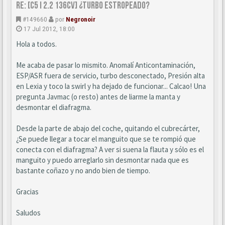
Re: [C5 I 2.2 136cv] ¿turbo estropeado?
#149660
por
Negronoir
17 Jul 2012, 18:00
Hola a todos.
Me acaba de pasar lo mismito. Anomalí Anticontaminación,
ESP/ASR fuera de servicio, turbo desconectado, Presión alta
en Lexia y toco la swirl y ha dejado de funcionar... Calcao! Una
pregunta Javmac (o resto) antes de liarme la manta y
desmontar el diafragma.
Desde la parte de abajo del coche, quitando el cubrecárter,
¿Se puede llegar a tocar el manguito que se te rompió que
conecta con el diafragma? A ver si suena la flauta y sólo es el
manguito y puedo arreglarlo sin desmontar nada que es
bastante coñazo y no ando bien de tiempo.
Gracias
Saludos