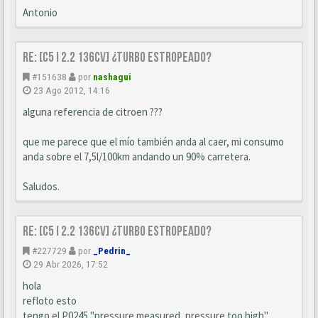
Antonio
Re: [C5 I 2.2 136cv] ¿turbo estropeado?
#151638
por
nashagui
23 Ago 2012, 14:16
alguna referencia de citroen ???
que me parece que el mío también anda al caer, mi consumo
anda sobre el 7,5l/100km andando un 90% carretera.
Saludos.
Re: [C5 I 2.2 136cv] ¿turbo estropeado?
#227729
por
_Pedrin_
29 Abr 2026, 17:52
hola
refloto esto
tengo el P0245 "pressure measured, pressure too high"