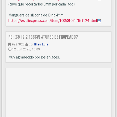
(tuve que recortarlos 5mm por cada lado)
Manguera de silicona de Dint 4mm
https://es.aliexpress.com/item/1005010617651124.html
Re: [C5 I 2.2 136cv] ¿turbo estropeado?
#227823
por
Blas Luis
12 Jun 2026, 15:09
Muy agradecido por los enlaces.