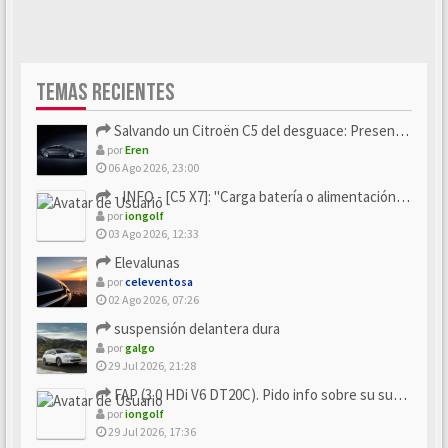
TEMAS RECIENTES
Salvando un Citroën C5 del desguace: Presentación y seguimiento
por
Eren
06 Ago 2026, 23:00
- INFO - [C5 X7]: "Carga batería o alimentación eléctri...
por
iongolf
03 Ago 2026, 12:33
Elevalunas
por
celeventosa
02 Ago 2026, 07:26
suspensión delantera dura
por
galgo
29 Jul 2026, 21:28
FAP (3.0 HDi V6 DT20C). Pido info sobre su sustitución
por
iongolf
29 Jul 2026, 17:36