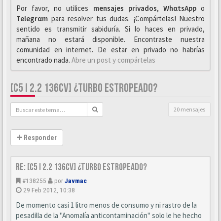
Por favor, no utilices
mensajes privados
,
WhαtsApp
o
Telegrαm
para resolver tus dudas. ¡Compártelas! Nuestro
sentido es transmitir sabiduría. Si lo haces en privado,
mañana no estará disponible. Encontraste nuestra
comunidad en internet. De estar en privado no habrías
encontrado nada.
Abre un post y compártelas
[C5 I 2.2 136CV] ¿TURBO ESTROPEADO?
20 mensajes
Responder
Re: [C5 I 2.2 136cv] ¿turbo estropeado?
#138255
por
Javmac
29 Feb 2012, 10:38
De momento casi 1 litro menos de consumo y ni rastro de la
pesadilla de la "Anomalía anticontaminación" solo le he hecho