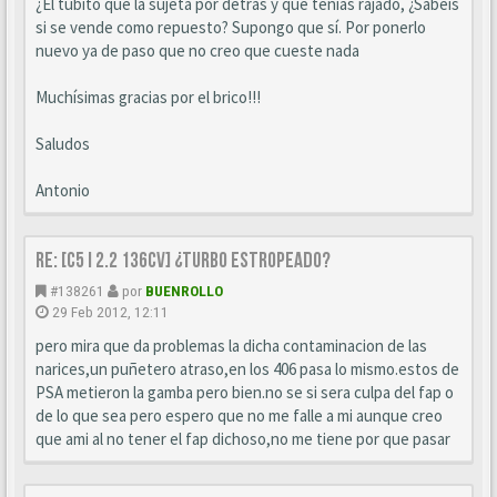
¿El tubito que la sujeta por detrás y que tenías rajado, ¿Sabéis
si se vende como repuesto? Supongo que sí. Por ponerlo
nuevo ya de paso que no creo que cueste nada
Muchísimas gracias por el brico!!!
Saludos
Antonio
Re: [C5 I 2.2 136cv] ¿turbo estropeado?
#138261
por
BUENROLLO
29 Feb 2012, 12:11
pero mira que da problemas la dicha contaminacion de las
narices,un puñetero atraso,en los 406 pasa lo mismo.estos de
PSA metieron la gamba pero bien.no se si sera culpa del fap o
de lo que sea pero espero que no me falle a mi aunque creo
que ami al no tener el fap dichoso,no me tiene por que pasar