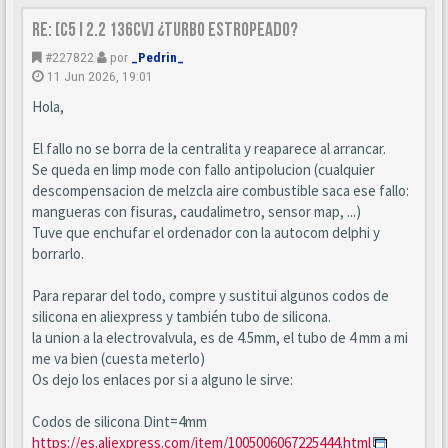
Re: [C5 I 2.2 136cv] ¿turbo estropeado?
#227822
por
_Pedrin_
11 Jun 2026, 19:01
Hola,
El fallo no se borra de la centralita y reaparece al arrancar.
Se queda en limp mode con fallo antipolucion (cualquier
descompensacion de melzcla aire combustible saca ese fallo:
mangueras con fisuras, caudalimetro, sensor map, ...)
Tuve que enchufar el ordenador con la autocom delphi y
borrarlo.
Para reparar del todo, compre y sustitui algunos codos de
silicona en aliexpress y también tubo de silicona.
la union a la electrovalvula, es de 4.5mm, el tubo de 4 mm a mi
me va bien (cuesta meterlo)
Os dejo los enlaces por si a alguno le sirve:
Codos de silicona Dint=4mm
https://es.aliexpress.com/item/1005006067225444.html