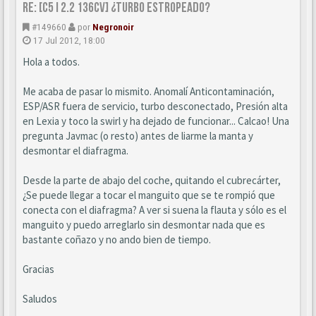
Re: [C5 I 2.2 136cv] ¿turbo estropeado?
#149660
por
Negronoir
17 Jul 2012, 18:00
Hola a todos.
Me acaba de pasar lo mismito. Anomalí Anticontaminación,
ESP/ASR fuera de servicio, turbo desconectado, Presión alta
en Lexia y toco la swirl y ha dejado de funcionar... Calcao! Una
pregunta Javmac (o resto) antes de liarme la manta y
desmontar el diafragma.
Desde la parte de abajo del coche, quitando el cubrecárter,
¿Se puede llegar a tocar el manguito que se te rompió que
conecta con el diafragma? A ver si suena la flauta y sólo es el
manguito y puedo arreglarlo sin desmontar nada que es
bastante coñazo y no ando bien de tiempo.
Gracias
Saludos