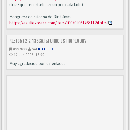
(tuve que recortarlos 5mm por cada lado)
Manguera de silicona de Dint 4mm
https://es.aliexpress.com/item/1005010617651124.html
Re: [C5 I 2.2 136cv] ¿turbo estropeado?
#227823
por
Blas Luis
12 Jun 2026, 15:09
Muy agradecido por los enlaces.