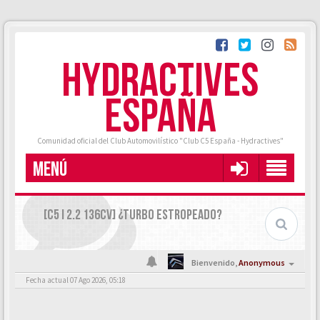
HYDRACTIVES
ESPAÑA
Comunidad oficial del Club Automovilístico "Club C5 España - Hydractives"
MENÚ
[C5 I 2.2 136CV] ¿TURBO ESTROPEADO?
Bienvenido,
Anonymous
Fecha actual 07 Ago 2026, 05:18