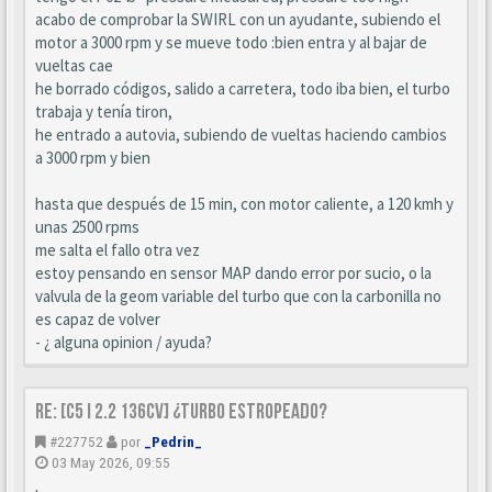
acabo de comprobar la SWIRL con un ayudante, subiendo el
motor a 3000 rpm y se mueve todo :bien entra y al bajar de
vueltas cae
he borrado códigos, salido a carretera, todo iba bien, el turbo
trabaja y tenía tiron,
he entrado a autovia, subiendo de vueltas haciendo cambios
a 3000 rpm y bien
hasta que después de 15 min, con motor caliente, a 120 kmh y
unas 2500 rpms
me salta el fallo otra vez
estoy pensando en sensor MAP dando error por sucio, o la
valvula de la geom variable del turbo que con la carbonilla no
es capaz de volver
- ¿ alguna opinion / ayuda?
Re: [C5 I 2.2 136cv] ¿turbo estropeado?
#227752
por
_Pedrin_
03 May 2026, 09:55