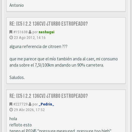
Antonio
Re: [C5 I 2.2 136cv] ¿turbo estropeado?
#151638
por
nashagui
23 Ago 2012, 14:16
alguna referencia de citroen ???
que me parece que el mío también anda al caer, mi consumo
anda sobre el 7,5l/100km andando un 90% carretera.
Saludos.
Re: [C5 I 2.2 136cv] ¿turbo estropeado?
#227729
por
_Pedrin_
29 Abr 2026, 17:52
hola
refloto esto
tengo el P0245 "pressure measured, pressure too high"