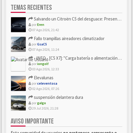
TEMAS RECIENTES
Salvando un Citroën C5 del desguace: Presentación y seguimiento
por
Eren
07 Ago 2026, 21:42
Fallo trampillas aireadores climatizador
por
GsaC5
07 Ago 2026, 11:24
- INFO - [C5 X7]: "Carga batería o alimentación eléctri...
por
iongolf
03 Ago 2026, 12:33
Elevalunas
por
celeventosa
02 Ago 2026, 07:26
suspensión delantera dura
por
galgo
29 Jul 2026, 21:28
AVISO IMPORTANTE
Esta comunidad de usuarios
no pertenece, representa o