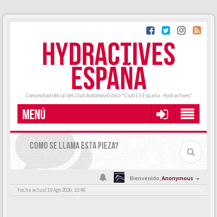
HYDRACTIVES
ESPAÑA
Comunidad oficial del Club Automovilístico "Club C5 España - Hydractives"
MENÚ
COMO SE LLAMA ESTA PIEZA?
Bienvenido,
Anonymous
Fecha actual 10 Ago 2026, 10:46