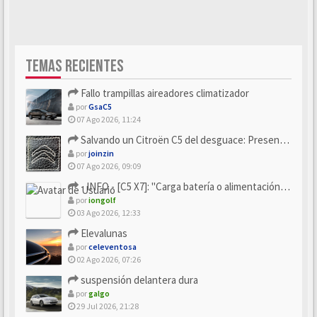
TEMAS RECIENTES
Fallo trampillas aireadores climatizador
por
GsaC5
07 Ago 2026, 11:24
Salvando un Citroën C5 del desguace: Presentación y seguimiento
por
joinzin
07 Ago 2026, 09:09
- INFO - [C5 X7]: "Carga batería o alimentación eléctri...
por
iongolf
03 Ago 2026, 12:33
Elevalunas
por
celeventosa
02 Ago 2026, 07:26
suspensión delantera dura
por
galgo
29 Jul 2026, 21:28