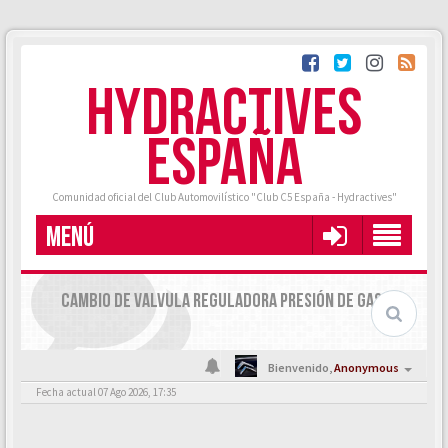
HYDRACTIVES
ESPAÑA
Comunidad oficial del Club Automovilístico "Club C5 España - Hydractives"
MENÚ
CAMBIO DE VALVULA REGULADORA PRESIÓN DE GASOIL
Bienvenido,
Anonymous
Fecha actual 07 Ago 2026, 17:35