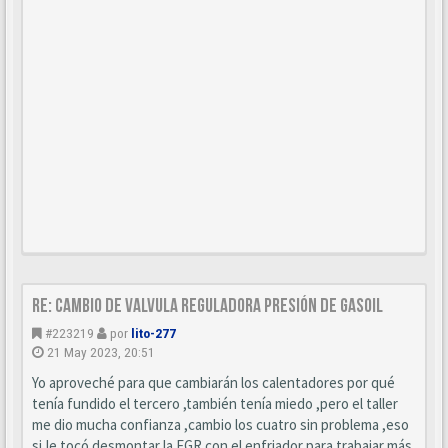
Re: Cambio de valvula reguladora presión de gasoil
#223219
por
lito-277
21 May 2023, 20:51
Yo aproveché para que cambiarán los calentadores por qué
tenía fundido el tercero ,también tenía miedo ,pero el taller
me dio mucha confianza ,cambio los cuatro sin problema ,eso
si,le tocó desmontar la EGR con el enfriador para trabajar más