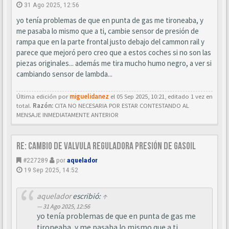
31 Ago 2025, 12:56
yo tenía problemas de que en punta de gas me tironeaba, y
me pasaba lo mismo que a ti, cambie sensor de presión de
rampa que en la parte frontal justo debajo del cammon rail y
parece que mejoró pero creo que a estos coches si no son las
piezas originales... además me tira mucho humo negro, a ver si
cambiando sensor de lambda...
Última edición por
miguelidanez
el 05 Sep 2025, 10:21, editado 1 vez en
total.
Razón:
CITA NO NECESARIA POR ESTAR CONTESTANDO AL
MENSAJE INMEDIATAMENTE ANTERIOR
Re: Cambio de valvula reguladora presión de gasoil
#227289
por
aquelador
19 Sep 2025, 14:52
aquelador
escribió:
↑
31 Ago 2025, 12:56
yo tenía problemas de que en punta de gas me
tironeaba, y me pasaba lo mismo que a ti,