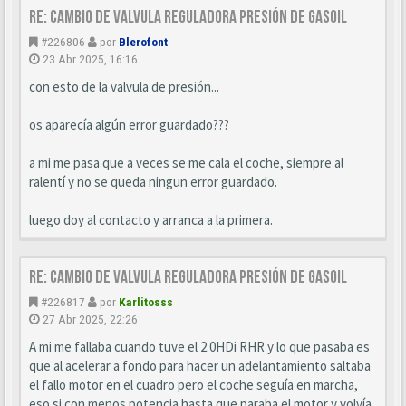
Re: Cambio de valvula reguladora presión de gasoil
#226806
por
Blerofont
23 Abr 2025, 16:16
con esto de la valvula de presión...
os aparecía algún error guardado???
a mi me pasa que a veces se me cala el coche, siempre al
ralentí y no se queda ningun error guardado.
luego doy al contacto y arranca a la primera.
Re: Cambio de valvula reguladora presión de gasoil
#226817
por
Karlitosss
27 Abr 2025, 22:26
A mi me fallaba cuando tuve el 2.0HDi RHR y lo que pasaba es
que al acelerar a fondo para hacer un adelantamiento saltaba
el fallo motor en el cuadro pero el coche seguía en marcha,
eso si con menos potencia hasta que paraba el motor y volvía