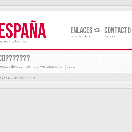
 ESPAÑA
ENLACES
CONTACTO
Links de interés
Canales
España - Hydractives"
ICO???????
xcluye de la zona el motor y/o cajas automáticas.
n C5 X7.
« Usted esta aquí