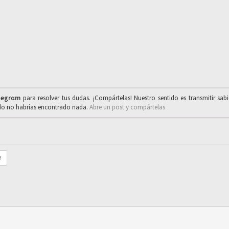
legrαm
para resolver tus dudas. ¡Compártelas! Nuestro sentido es transmitir sab
ado no habrías encontrado nada.
Abre un post y compártelas
r