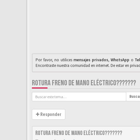
Por favor, no utilices
mensajes privados
,
WhαtsApp
o
Te
Encontraste nuestra comunidad en internet. De estar en priv
ROTURA FRENO DE MANO ELÉCTRICO???????
Busca
Responder
Rotura freno de mano eléctrico???????