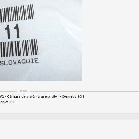
IV2 • Cámara de visión trasera 180º • Connect SOS
idrive RT5