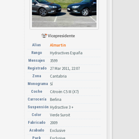
Alias
Almartin
Rango
Hydractives España
Mensajes
3599
Registrado
27 Mar 2011, 22:07
Zona
Cantabria
Monograma
Sí
Coche
Citroën C5 III (X7)
Carrocería
Berlina
Suspensión
Hydractive 3 +
Color
Verde Suroit
Fabricado
2009
Acabado
Exclusive
Pack
Exclusive