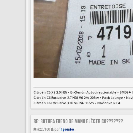
Citroën C5 X7 2.0 HDi • Bi-Xenón Autodireccionable • SMEG+ 
Citroën C6 Exclusive 2.7 HDi V6 24v 208cv • Pack Lounge • Nav
Citroën C6 Exclusive 3.0 i V6 24v 215cv • Navidrive RT4
Re: Rotura freno de mano eléctrico???????
#227100
por
hpombo