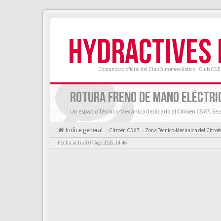
HYDRACTIVES
Comunidad oficial del Club Automovilístico "Club C5 
ROTURA FRENO DE MANO ELÉCTR
Un espacio Técnico-Mecánico dedicado al Citroën C5 X7. Se e
Índice general
Citroën C5 X7
Zona Técnico-Mecánica del Citroë
Fecha actual 07 Ago 2026, 14:46