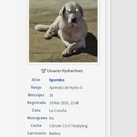
Alias
hpombo
Rango
Aprendiz de Hydro II
Mensajes
30
Registrado
18 Mar 2025, 22:48
Zona
La Coruña
Monograma
No
Coche
Citroën C5 X7 Restyling
Carrocería
Berlina