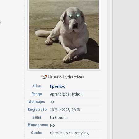
e
Alias
hpombo
Rango
Aprendiz de Hydro II
Mensajes
30
Registrado
18 Mar 2025, 22:48
Zona
La Coruña
Monograma
No
Coche
Citroën C5 X7 Restyling