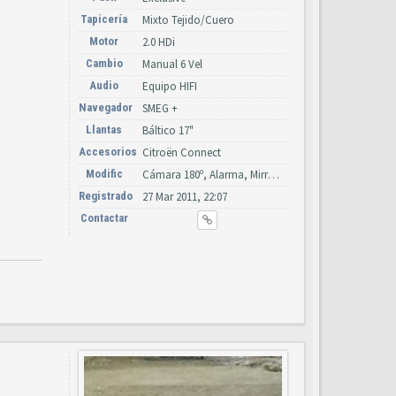
Tapicería
Mixto Tejido/Cuero
Motor
2.0 HDi
Cambio
Manual 6 Vel
Audio
Equipo HIFI
Navegador
SMEG +
Llantas
Báltico 17"
Accesorios
Citroën Connect
Modific
Cámara 180º, Alarma, Mirror Screen, Bi-Xenón + LED
Registrado
27 Mar 2011, 22:07
Contactar