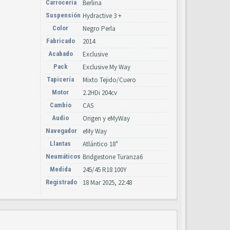
Carrocería
Berlina
Suspensión
Hydractive 3 +
Color
Negro Perla
Fabricado
2014
Acabado
Exclusive
Pack
Exclusive My Way
Tapicería
Mixto Tejido/Cuero
Motor
2.2HDi 204cv
Cambio
CAS
Audio
Origen y eMyWay
Navegador
eMy Way
Llantas
Atlántico 18"
Neumáticos
Bridgestone Turanza6
Medida
245/45 R18 100Y
Registrado
18 Mar 2025, 22:48