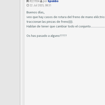
#227054
por
hpombo
22 Jul 2025, 08:31
Buenos días,
veo que hay casos de rotura del freno de mano eléctric
traccionan las pinzas de freno)))).
Hablan de tener que cambiar todo el conjunto....................
Os has pasado a alguno?????