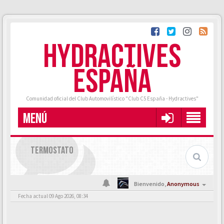
HYDRACTIVES
ESPAÑA
Comunidad oficial del Club Automovilístico "Club C5 España - Hydractives"
MENÚ
TERMOSTATO
Bienvenido,
Anonymous
Fecha actual 09 Ago 2026, 08:34