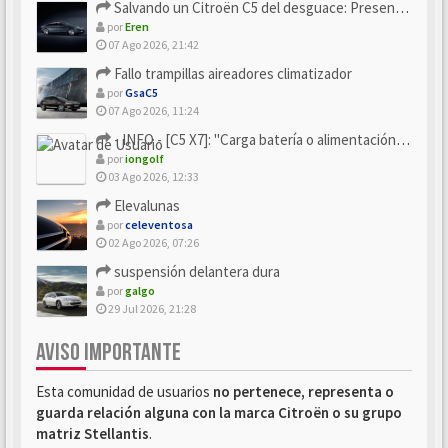
Salvando un Citroën C5 del desguace: Presentación y seguimiento
por
Eren
07 Ago 2026, 21:42
Fallo trampillas aireadores climatizador
por
GsaC5
07 Ago 2026, 11:24
- INFO - [C5 X7]: "Carga batería o alimentación eléctri...
por
iongolf
03 Ago 2026, 12:33
Elevalunas
por
celeventosa
02 Ago 2026, 07:26
suspensión delantera dura
por
galgo
29 Jul 2026, 21:28
AVISO IMPORTANTE
Esta comunidad de usuarios
no pertenece, representa o
guarda relación alguna con la marca Citroën o su grupo
matriz Stellantis
.