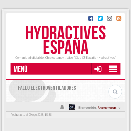
HYDRACTIVES
ESPAÑA
Comunidad oficial del Club Automovilístico "Club C5 España - Hydractives"
MENÚ
FALLO ELECTROVENTILADORES
Bienvenido,
Anonymous
Fecha actual 09 Ago 2026, 15:56