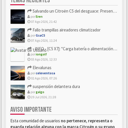
TEMAS RECIENTES
Salvando un Citroën C5 del desguace: Presentación y seguimiento
por
Eren
07 Ago 2026, 21:42
Fallo trampillas aireadores climatizador
por
GsaC5
07 Ago 2026, 11:24
- INFO - [C5 X7]: "Carga batería o alimentación eléctri...
por
iongolf
03 Ago 2026, 12:33
Elevalunas
por
celeventosa
02 Ago 2026, 07:26
suspensión delantera dura
por
galgo
29 Jul 2026, 21:28
AVISO IMPORTANTE
Esta comunidad de usuarios
no pertenece, representa o
guarda relación alguna con la marca Citroën o su grupo