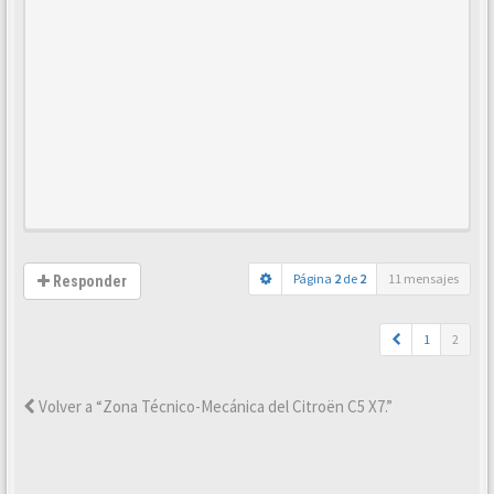
Página
2
de
2
11 mensajes
Responder
1
2
Volver a “Zona Técnico-Mecánica del Citroën C5 X7.”