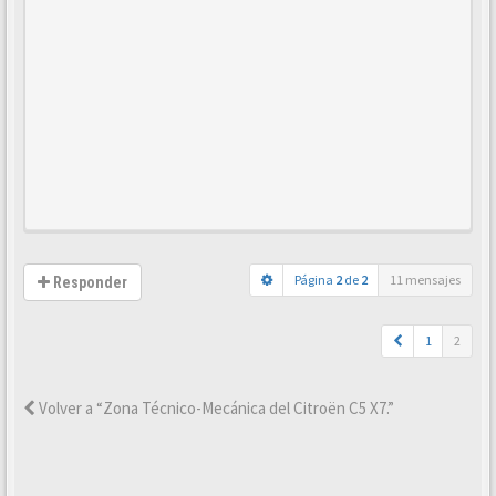
Página
2
de
2
11 mensajes
Responder
1
2
Volver a “Zona Técnico-Mecánica del Citroën C5 X7.”