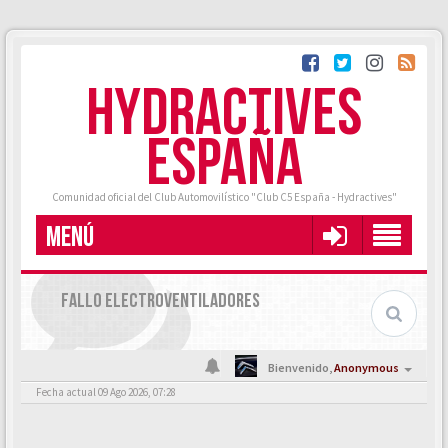
HYDRACTIVES
ESPAÑA
Comunidad oficial del Club Automovilístico "Club C5 España - Hydractives"
MENÚ
FALLO ELECTROVENTILADORES
Bienvenido,
Anonymous
Fecha actual 09 Ago 2026, 07:28