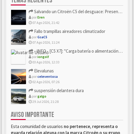
TEMAS RECIENTES
Salvando un Citroën C5 del desguace: Presentación y seguimiento
por
Eren
07 Ago 2026, 21:42
Fallo trampillas aireadores climatizador
por
GsaC5
07 Ago 2026, 11:24
- INFO - [C5 X7]: "Carga batería o alimentación eléctri...
por
iongolf
03 Ago 2026, 12:33
Elevalunas
por
celeventosa
02 Ago 2026, 07:26
suspensión delantera dura
por
galgo
29 Jul 2026, 21:28
AVISO IMPORTANTE
Esta comunidad de usuarios
no pertenece, representa o
guarda relación alguna con la marca Citroën o su grupo