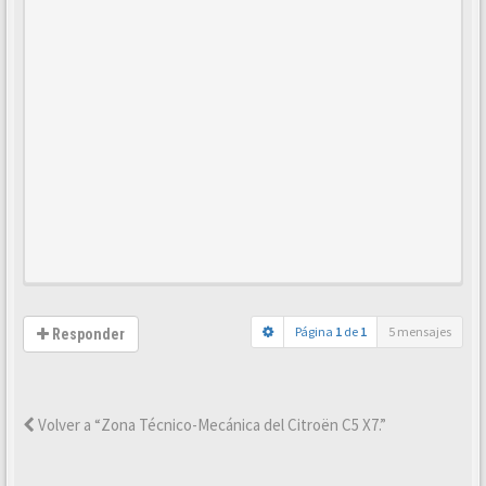
Página
1
de
1
5 mensajes
Responder
Volver a “Zona Técnico-Mecánica del Citroën C5 X7.”