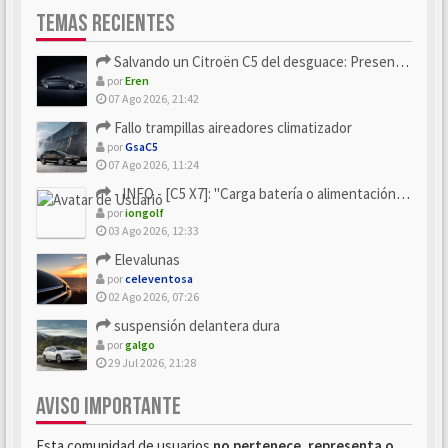
TEMAS RECIENTES
Salvando un Citroën C5 del desguace: Presentación y seguimiento
por
Eren
07 Ago 2026, 21:42
Fallo trampillas aireadores climatizador
por
GsaC5
07 Ago 2026, 11:24
- INFO - [C5 X7]: "Carga batería o alimentación eléctri...
por
iongolf
03 Ago 2026, 12:33
Elevalunas
por
celeventosa
02 Ago 2026, 07:26
suspensión delantera dura
por
galgo
29 Jul 2026, 21:28
AVISO IMPORTANTE
Esta comunidad de usuarios
no pertenece, representa o