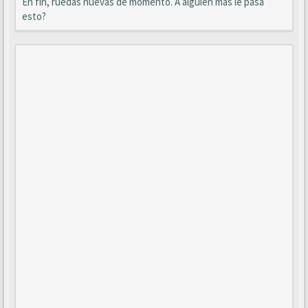
En fin, ruedas nuevas de momento. A alguien más le pasa
esto?