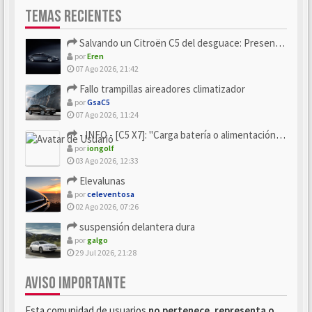
TEMAS RECIENTES
Salvando un Citroën C5 del desguace: Presentación y seguimiento
por
Eren
07 Ago 2026, 21:42
Fallo trampillas aireadores climatizador
por
GsaC5
07 Ago 2026, 11:24
- INFO - [C5 X7]: "Carga batería o alimentación eléctri...
por
iongolf
03 Ago 2026, 12:33
Elevalunas
por
celeventosa
02 Ago 2026, 07:26
suspensión delantera dura
por
galgo
29 Jul 2026, 21:28
AVISO IMPORTANTE
Esta comunidad de usuarios
no pertenece, representa o