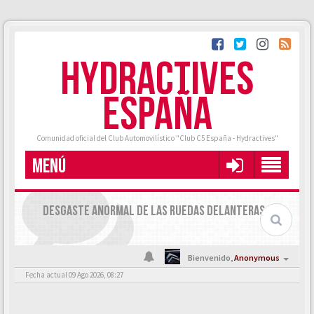
HYDRACTIVES
ESPAÑA
Comunidad oficial del Club Automovilístico "Club C5 España - Hydractives"
MENÚ
DESGASTE ANORMAL DE LAS RUEDAS DELANTERAS
Bienvenido,
Anonymous
Fecha actual 09 Ago 2026, 08:27