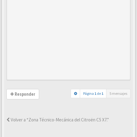
Página
1
de
1
5 mensajes
Responder
Volver a “Zona Técnico-Mecánica del Citroën C5 X7.”