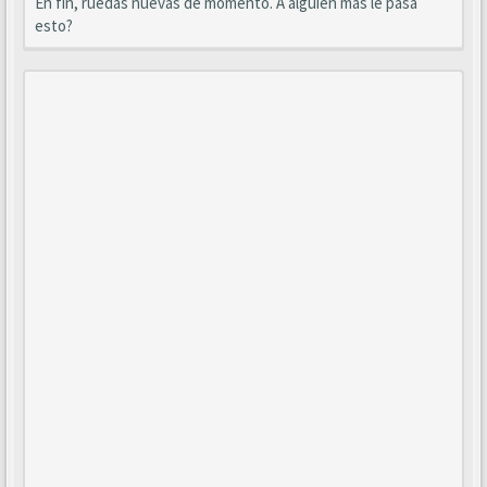
En fin, ruedas nuevas de momento. A alguien más le pasa
esto?