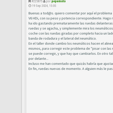
#225875
por
pepemoto
19 Sep 2024, 15:05
Buenas a tod@s. quiero comentar por aquí el problema q
V6 HDi, con su peso y potencia correspondiente. Hago r
ha ido gastando prematuramente las ruedas delanteras p
ruedas y se agacha, y simplemente mira los neumáticos
coche con las ruedas giradas por completo hacia un lado,
banda de rodadura y el lateral del neumático.
En el taller donde cambio los neumáticos hacen el ali
mismos, para corregir este problema de "pisar con las
se puede corregir, y que hay que cambiarlos. En otro ta
por delante...
Incluso me han comentado que quizás habría que ajustar 
En fin, ruedas nuevas de momento. A alguien más le pas