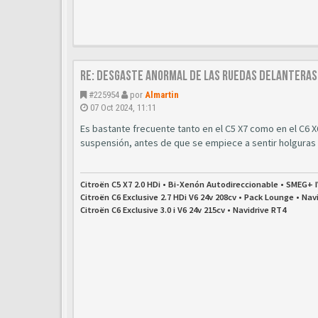
Re: Desgaste anormal de las ruedas delanteras
#225954
por
Almartin
07 Oct 2024, 11:11
Es bastante frecuente tanto en el C5 X7 como en el C6 
suspensión, antes de que se empiece a sentir holguras
Citroën C5 X7 2.0 HDi • Bi-Xenón Autodireccionable • SMEG+ 
Citroën C6 Exclusive 2.7 HDi V6 24v 208cv • Pack Lounge • Nav
Citroën C6 Exclusive 3.0 i V6 24v 215cv • Navidrive RT4