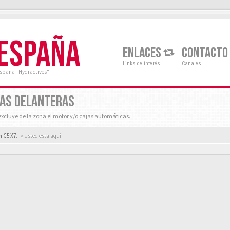
 ESPAÑA
ENLACES
CONTACTO
Links de interés
Canales
España - Hydractives"
DAS DELANTERAS
xcluye de la zona el motor y/o cajas automáticas.
n C5 X7.
« Usted esta aquí