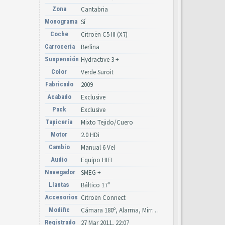
Zona
Cantabria
Monograma
Sí
Coche
Citroën C5 III (X7)
Carrocería
Berlina
Suspensión
Hydractive 3 +
Color
Verde Suroit
Fabricado
2009
Acabado
Exclusive
Pack
Exclusive
Tapicería
Mixto Tejido/Cuero
Motor
2.0 HDi
Cambio
Manual 6 Vel
Audio
Equipo HIFI
Navegador
SMEG +
Llantas
Báltico 17"
Accesorios
Citroën Connect
Modific
Cámara 180º, Alarma, Mirror Screen, Bi-Xenón + LED
Registrado
27 Mar 2011, 22:07