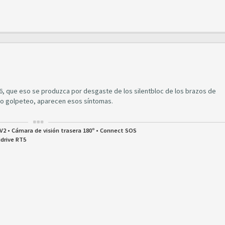
X6, que eso se produzca por desgaste de los silentbloc de los brazos de
 o golpeteo, aparecen esos síntomas.
IV2 • Cámara de visión trasera 180º • Connect SOS
idrive RT5