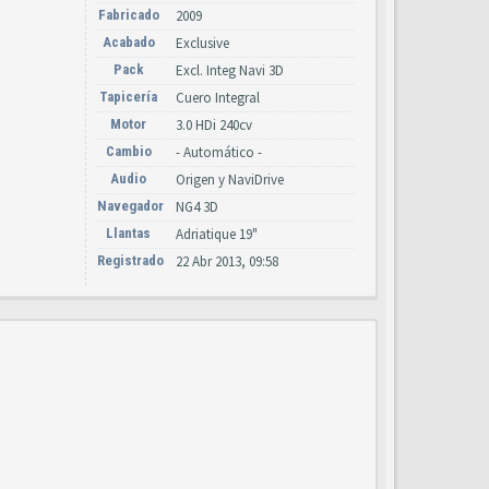
Fabricado
2009
Acabado
Exclusive
Pack
Excl. Integ Navi 3D
Tapicería
Cuero Integral
Motor
3.0 HDi 240cv
Cambio
- Automático -
Audio
Origen y NaviDrive
Navegador
NG4 3D
Llantas
Adriatique 19"
Registrado
22 Abr 2013, 09:58