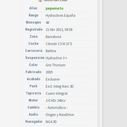
Alias
pepemoto
Rango
Hydractives España
Mensajes
48
Registrado
22 Abr 2013, 09:58
Zona
Barcelona
Coche
Citroën C5 III (X7)
Carrocería
Berlina
Suspensión
Hydractive 3 +
Color
Gris Thorium
Fabricado
2009
Acabado
Exclusive
Pack
Excl. Integ Navi 3D
Tapicería
Cuero Integral
Motor
3.0 HDi 240cv
Cambio
- Automático -
Audio
Origen y NaviDrive
Navegador
NG4 3D