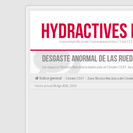
HYDRACTIVES
Comunidad oficial del Club Automovilístico "Club C5 
DESGASTE ANORMAL DE LAS RUE
Un espacio Técnico-Mecánico dedicado al Citroën C5 X7. Se e
Índice general
Citroën C5 X7
Zona Técnico-Mecánica del Citroë
Fecha actual 06 Ago 2026, 23:03