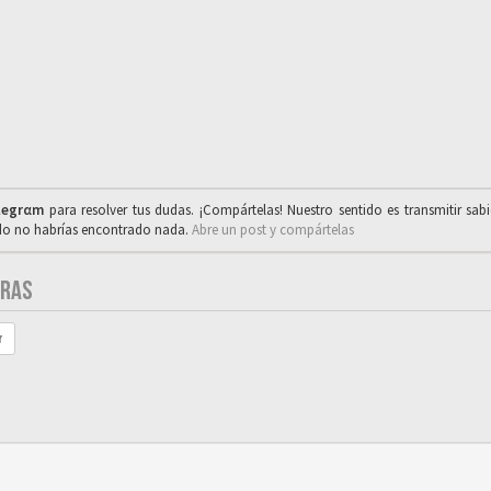
legrαm
para resolver tus dudas. ¡Compártelas! Nuestro sentido es transmitir sab
ado no habrías encontrado nada.
Abre un post y compártelas
ERAS
r