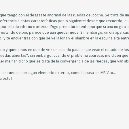
ue tengo con el desgaste anormal de las ruedas del coche. Se trata de un
eferencia a estas características por lo siguiente: desde que recuerdo, el
or el lado interno o interior. Digo prematuramente porque si uno no gira l
 estando de pie, parece que aún queda rueda. Sin embargo, un día aparcas
 y te encuentras con que se ve la lona y el alambre en la esquina sita entre
neado y quedamos en que de vez en cuando pase a que vean el estado de los
 ruedas abiertas"; sin embargo, cuando el problema aparece, me dicen que
ller me han dicho que se trata de la convergencia de las ruedas, que van ab
las ruedas con algún elemento externo, como le pasa las MB Vito...
a esto?