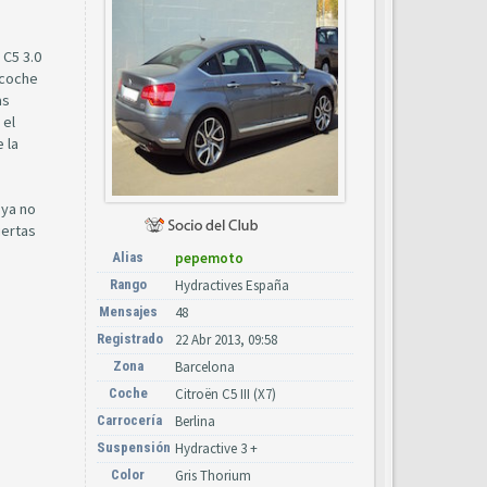
 C5 3.0
 coche
as
 el
 la
 ya no
iertas
Alias
pepemoto
Rango
Hydractives España
Mensajes
48
Registrado
22 Abr 2013, 09:58
Zona
Barcelona
Coche
Citroën C5 III (X7)
Carrocería
Berlina
Suspensión
Hydractive 3 +
Color
Gris Thorium