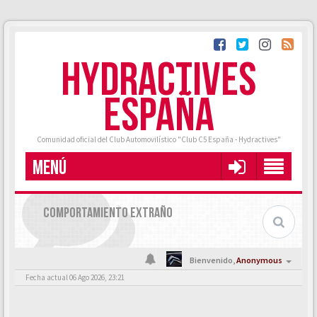
HYDRACTIVES
ESPAÑA
Comunidad oficial del Club Automovilístico "Club C5 España - Hydractives"
MENÚ
COMPORTAMIENTO EXTRAÑO
Bienvenido,
Anonymous
Fecha actual 06 Ago 2026, 23:21