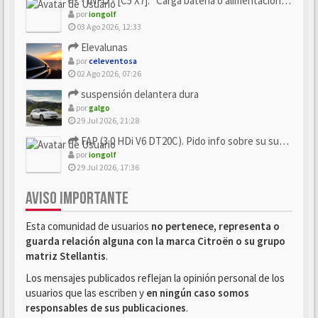
- INFO - [C5 X7]: "Carga batería o alimentación eléctri...
por
iongolf
03 Ago 2026, 12:33
Elevalunas
por
celeventosa
02 Ago 2026, 07:26
suspensión delantera dura
por
galgo
29 Jul 2026, 21:28
FAP (3.0 HDi V6 DT20C). Pido info sobre su sustitución
por
iongolf
29 Jul 2026, 17:36
AVISO IMPORTANTE
Esta comunidad de usuarios
no pertenece, representa o
guarda relación alguna con la marca Citroën o su grupo
matriz Stellantis
.
Los mensajes publicados reflejan la opinión personal de los
usuarios que las escriben y
en ningún caso somos
responsables de sus publicaciones
.