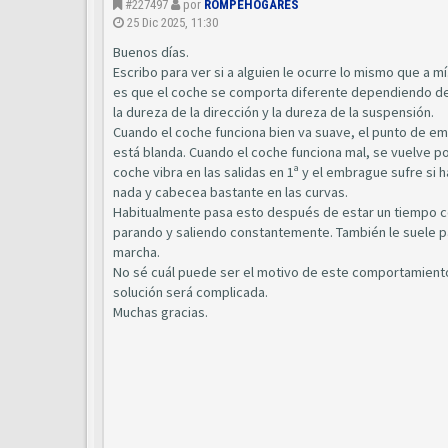
#227497
por
ROMPEHOGARES
25 Dic 2025, 11:30
Buenos días.
Escribo para ver si a alguien le ocurre lo mismo que a m
es que el coche se comporta diferente dependiendo de
la dureza de la dirección y la dureza de la suspensión.
Cuando el coche funciona bien va suave, el punto de emb
está blanda. Cuando el coche funciona mal, se vuelve po
coche vibra en las salidas en 1ª y el embrague sufre si
nada y cabecea bastante en las curvas.
Habitualmente pasa esto después de estar un tiempo co
parando y saliendo constantemente. También le suele p
marcha.
No sé cuál puede ser el motivo de este comportamiento 
solución será complicada.
Muchas gracias.