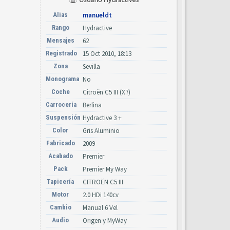
Alias
manueldt
Rango
Hydractive
Mensajes
62
Registrado
15 Oct 2010, 18:13
Zona
Sevilla
Monograma
No
Coche
Citroën C5 III (X7)
Carrocería
Berlina
Suspensión
Hydractive 3 +
Color
Gris Aluminio
Fabricado
2009
Acabado
Premier
Pack
Premier My Way
Tapicería
CITROËN C5 III
Motor
2.0 HDi 140cv
Cambio
Manual 6 Vel
Audio
Origen y MyWay