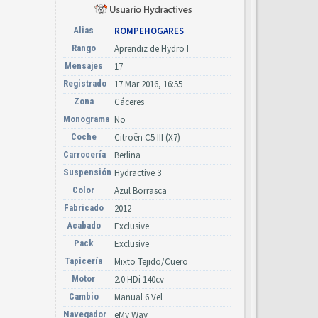
Alias
ROMPEHOGARES
Rango
Aprendiz de Hydro I
Mensajes
17
Registrado
17 Mar 2016, 16:55
Zona
Cáceres
Monograma
No
Coche
Citroën C5 III (X7)
Carrocería
Berlina
Suspensión
Hydractive 3
Color
Azul Borrasca
Fabricado
2012
Acabado
Exclusive
Pack
Exclusive
Tapicería
Mixto Tejido/Cuero
Motor
2.0 HDi 140cv
Cambio
Manual 6 Vel
Navegador
eMy Way