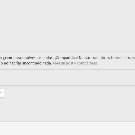
legrαm
para resolver tus dudas. ¡Compártelas! Nuestro sentido es transmitir sab
ado no habrías encontrado nada.
Abre un post y compártelas
r