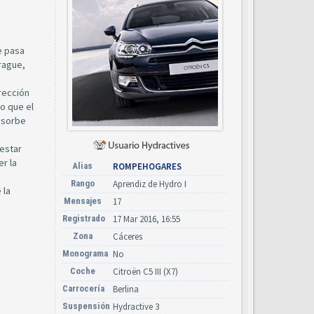
e pasa
rague,
rección
o que el
absorbe
estar
r la
Alias
ROMPEHOGARES
Rango
Aprendiz de Hydro I
 la
Mensajes
17
Registrado
17 Mar 2016, 16:55
Zona
Cáceres
Monograma
No
Coche
Citroën C5 III (X7)
Carrocería
Berlina
Suspensión
Hydractive 3