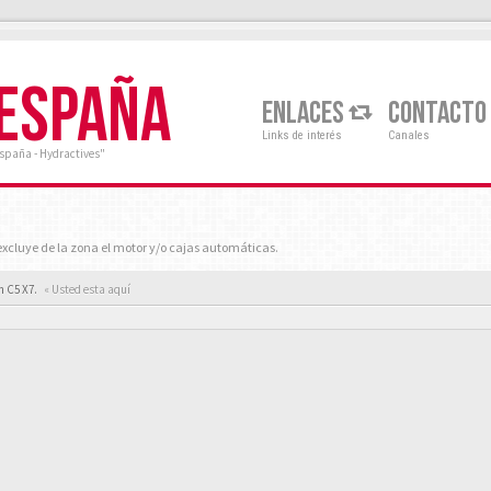
 ESPAÑA
ENLACES
CONTACTO
Links de interés
Canales
España - Hydractives"
xcluye de la zona el motor y/o cajas automáticas.
n C5 X7.
« Usted esta aquí