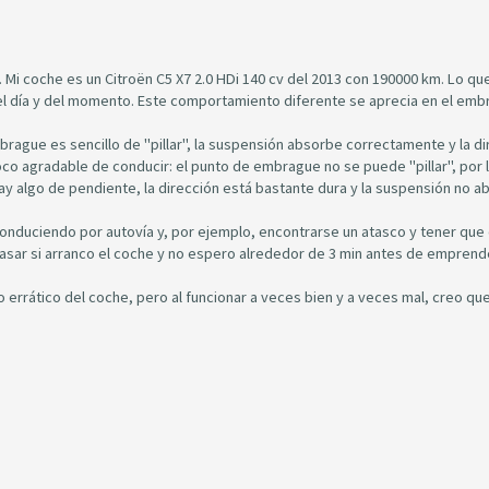
í. Mi coche es un Citroën C5 X7 2.0 HDi 140 cv del 2013 con 190000 km. Lo qu
l día y del momento. Este comportamiento diferente se aprecia en el emb
rague es sencillo de "pillar", la suspensión absorbe correctamente y la di
co agradable de conducir: el punto de embrague no se puede "pillar", por l
 hay algo de pendiente, la dirección está bastante dura y la suspensión no 
nduciendo por autovía y, por ejemplo, encontrarse un atasco y tener que 
asar si arranco el coche y no espero alrededor de 3 min antes de emprende
errático del coche, pero al funcionar a veces bien y a veces mal, creo que