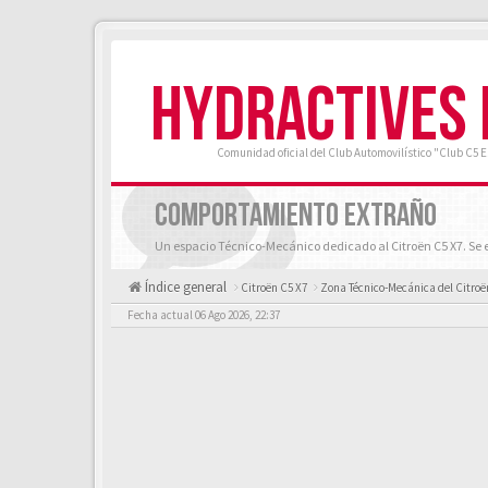
HYDRACTIVES
Comunidad oficial del Club Automovilístico "Club C5 
COMPORTAMIENTO EXTRAÑO
Un espacio Técnico-Mecánico dedicado al Citroën C5 X7. Se e
Índice general
Citroën C5 X7
Zona Técnico-Mecánica del Citroë
Fecha actual 06 Ago 2026, 22:37