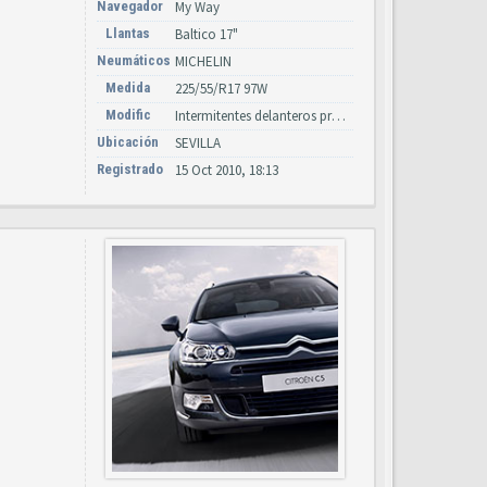
Navegador
My Way
Llantas
Baltico 17"
Neumáticos
MICHELIN
Medida
225/55/R17 97W
Modific
Intermitentes delanteros progresivos y navegador android
Ubicación
SEVILLA
Registrado
15 Oct 2010, 18:13
.