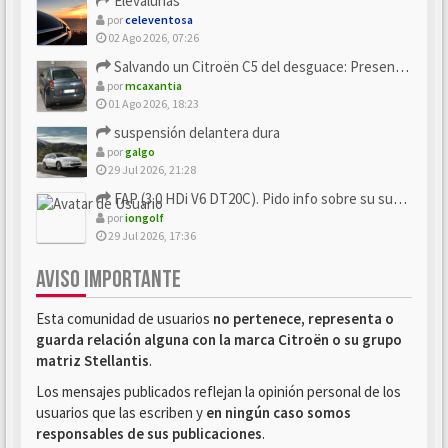
Elevalunas
por
celeventosa
02 Ago 2026, 07:26
Salvando un Citroën C5 del desguace: Presentación y seguimiento
por
mcaxantia
01 Ago 2026, 18:23
suspensión delantera dura
por
galgo
29 Jul 2026, 21:28
FAP (3.0 HDi V6 DT20C). Pido info sobre su sustitución
por
iongolf
29 Jul 2026, 17:36
AVISO IMPORTANTE
Esta comunidad de usuarios
no pertenece, representa o
guarda relación alguna con la marca Citroën o su grupo
matriz Stellantis
.
Los mensajes publicados reflejan la opinión personal de los
usuarios que las escriben y
en ningún caso somos
responsables de sus publicaciones
.