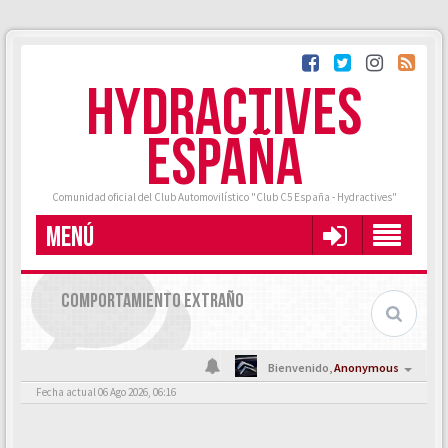
HYDRACTIVES
ESPAÑA
Comunidad oficial del Club Automovilístico "Club C5 España - Hydractives"
MENÚ
COMPORTAMIENTO EXTRAÑO
Bienvenido,
Anonymous
Fecha actual 06 Ago 2026, 06:16