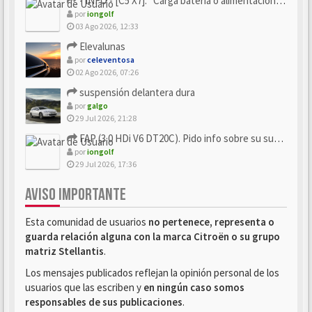
- INFO - [C5 X7]: "Carga batería o alimentación eléctri...
por
iongolf
03 Ago 2026, 12:33
Elevalunas
por
celeventosa
02 Ago 2026, 07:26
suspensión delantera dura
por
galgo
29 Jul 2026, 21:28
FAP (3.0 HDi V6 DT20C). Pido info sobre su sustitución
por
iongolf
29 Jul 2026, 17:36
AVISO IMPORTANTE
Esta comunidad de usuarios
no pertenece, representa o
guarda relación alguna con la marca Citroën o su grupo
matriz Stellantis
.
Los mensajes publicados reflejan la opinión personal de los
usuarios que las escriben y
en ningún caso somos
responsables de sus publicaciones
.