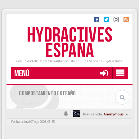
HYDRACTIVES
ESPAÑA
Comunidad oficial del Club Automovilístico "Club C5 España - Hydractives"
MENÚ
COMPORTAMIENTO EXTRAÑO
Bienvenido,
Anonymous
Fecha actual 07 Ago 2026, 08:55