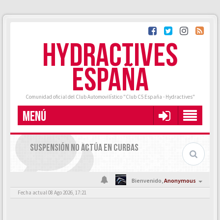
HYDRACTIVES
ESPAÑA
Comunidad oficial del Club Automovilístico "Club C5 España - Hydractives"
MENÚ
SUSPENSIÓN NO ACTÚA EN CURBAS
Bienvenido,
Anonymous
Fecha actual 08 Ago 2026, 17:21