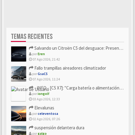
TEMAS RECIENTES
Salvando un Citroën C5 del desguace: Presentación y seguimiento
por
Eren
07 Ago 2026, 21:42
Fallo trampillas aireadores climatizador
por
GsaC5
07 Ago 2026, 11:24
- INFO - [C5 X7]: "Carga batería o alimentación eléctri...
por
iongolf
03 Ago 2026, 12:33
Elevalunas
por
celeventosa
02 Ago 2026, 07:26
suspensión delantera dura
por
galgo