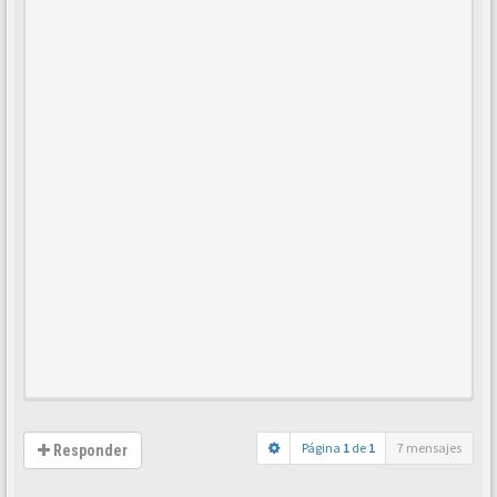
Página
1
de
1
7 mensajes
Responder