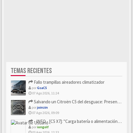
TEMAS RECIENTES
Fallo trampillas aireadores climatizador
por
GsaC5
07 Ago 2026, 11:24
Salvando un Citroën C5 del desguace: Presentación y seguimiento
por
joinzin
07 Ago 2026, 09:09
- INFO - [C5 X7]: "Carga batería o alimentación eléctri...
por
iongolf
03 Ago 2026, 12:33