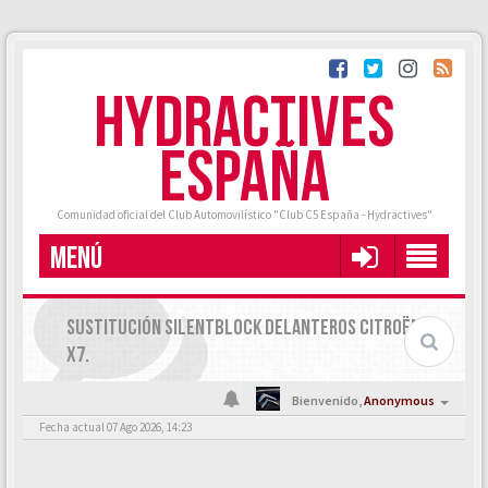
HYDRACTIVES
ESPAÑA
Comunidad oficial del Club Automovilístico "Club C5 España - Hydractives"
MENÚ
SUSTITUCIÓN SILENTBLOCK DELANTEROS CITROËN C5
X7.
Bienvenido,
Anonymous
Fecha actual 07 Ago 2026, 14:23