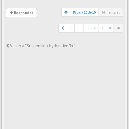
Página
10
de
10
94 mensajes
Responder
1
…
6
7
8
9
10
Volver a “Suspensión Hydractive 3+”