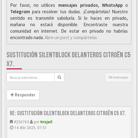
Por favor, no utilices
mensajes privados
,
WhαtsApp
o
Telegrαm
para resolver tus dudas. ¡Compártelas! Nuestro
sentido es transmitir sabiduría. Si lo haces en privado,
mañana no estará disponible. Encontraste nuestra
comunidad en internet. De estar en privado no habrías
encontrado nada.
Abre un post y compártelas
SUSTITUCIÓN SILENTBLOCK DELANTEROS CITROËN C5
X7.
94 mensajes
Responder
Re: Sustitución SILENTBLOCK delanteros Citroën C5 X7.
#226763
por
trisjuil
14 Abr 2025, 07:51