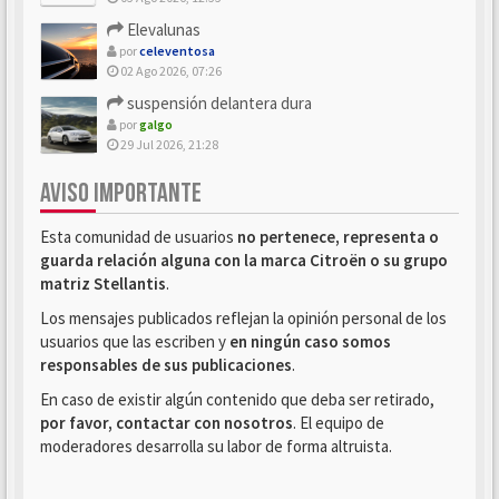
Elevalunas
por
celeventosa
02 Ago 2026, 07:26
suspensión delantera dura
por
galgo
29 Jul 2026, 21:28
AVISO IMPORTANTE
Esta comunidad de usuarios
no pertenece, representa o
guarda relación alguna con la marca Citroën o su grupo
matriz Stellantis
.
Los mensajes publicados reflejan la opinión personal de los
usuarios que las escriben y
en ningún caso somos
responsables de sus publicaciones
.
En caso de existir algún contenido que deba ser retirado,
por favor, contactar con nosotros
. El equipo de
moderadores desarrolla su labor de forma altruista.