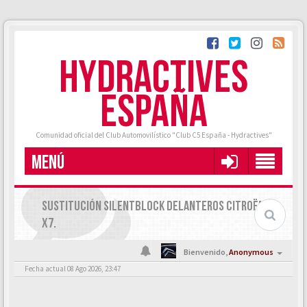
HYDRACTIVES
ESPAÑA
Comunidad oficial del Club Automovilístico "Club C5 España - Hydractives"
MENÚ
SUSTITUCIÓN SILENTBLOCK DELANTEROS CITROËN C5
X7.
Bienvenido,
Anonymous
Fecha actual 08 Ago 2026, 23:47