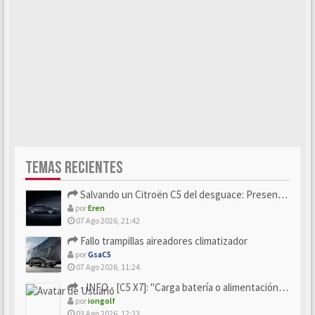
TEMAS RECIENTES
Salvando un Citroën C5 del desguace: Presentación y seguimiento
por
Eren
07 Ago 2026, 21:42
Fallo trampillas aireadores climatizador
por
GsaC5
07 Ago 2026, 11:24
- INFO - [C5 X7]: "Carga batería o alimentación eléctri...
por
iongolf
03 Ago 2026, 12:33