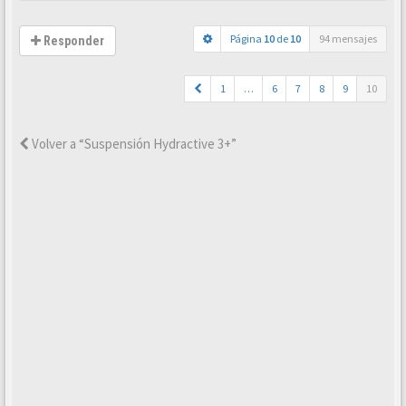
Página
10
de
10
94 mensajes
Responder
1
…
6
7
8
9
10
Volver a “Suspensión Hydractive 3+”