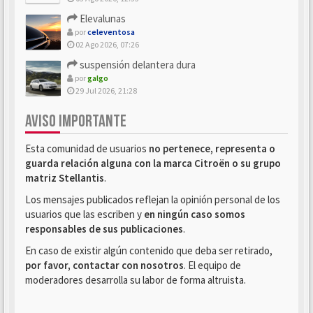
Elevalunas
por
celeventosa
02 Ago 2026, 07:26
suspensión delantera dura
por
galgo
29 Jul 2026, 21:28
AVISO IMPORTANTE
Esta comunidad de usuarios
no pertenece, representa o
guarda relación alguna con la marca Citroën o su grupo
matriz Stellantis
.
Los mensajes publicados reflejan la opinión personal de los
usuarios que las escriben y
en ningún caso somos
responsables de sus publicaciones
.
En caso de existir algún contenido que deba ser retirado,
por favor, contactar con nosotros
. El equipo de
moderadores desarrolla su labor de forma altruista.