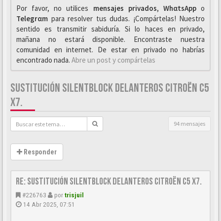
Por favor, no utilices
mensajes privados
,
WhαtsApp
o
Telegrαm
para resolver tus dudas. ¡Compártelas! Nuestro
sentido es transmitir sabiduría. Si lo haces en privado,
mañana no estará disponible. Encontraste nuestra
comunidad en internet. De estar en privado no habrías
encontrado nada.
Abre un post y compártelas
SUSTITUCIÓN SILENTBLOCK DELANTEROS CITROËN C5
X7.
94 mensajes
Responder
Re: Sustitución SILENTBLOCK delanteros Citroën C5 X7.
#226763
por
trisjuil
14 Abr 2025, 07:51