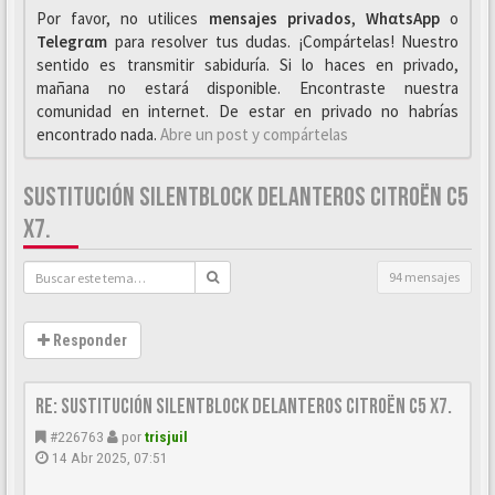
Por favor, no utilices
mensajes privados
,
WhαtsApp
o
Telegrαm
para resolver tus dudas. ¡Compártelas! Nuestro
sentido es transmitir sabiduría. Si lo haces en privado,
mañana no estará disponible. Encontraste nuestra
comunidad en internet. De estar en privado no habrías
encontrado nada.
Abre un post y compártelas
SUSTITUCIÓN SILENTBLOCK DELANTEROS CITROËN C5
X7.
94 mensajes
Responder
Re: Sustitución SILENTBLOCK delanteros Citroën C5 X7.
#226763
por
trisjuil
14 Abr 2025, 07:51