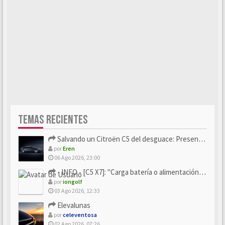
TEMAS RECIENTES
Salvando un Citroën C5 del desguace: Presentación y seguimiento
por
Eren
06 Ago 2026, 23:00
- INFO - [C5 X7]: "Carga batería o alimentación eléctri...
por
iongolf
03 Ago 2026, 12:33
Elevalunas
por
celeventosa
02 Ago 2026, 07:26