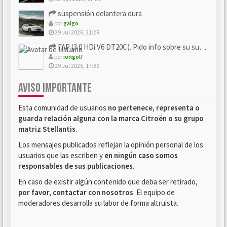
suspensión delantera dura
por
galgo
29 Jul 2026, 21:28
FAP (3.0 HDi V6 DT20C). Pido info sobre su sustitución
por
iongolf
29 Jul 2026, 17:36
AVISO IMPORTANTE
Esta comunidad de usuarios
no pertenece, representa o
guarda relación alguna con la marca Citroën o su grupo
matriz Stellantis
.
Los mensajes publicados reflejan la opinión personal de los
usuarios que las escriben y
en ningún caso somos
responsables de sus publicaciones
.
En caso de existir algún contenido que deba ser retirado,
por favor, contactar con nosotros
. El equipo de
moderadores desarrolla su labor de forma altruista.