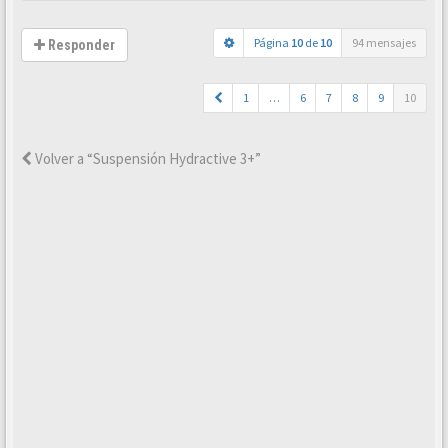
Página
10
de
10
94 mensajes
Responder
1
…
6
7
8
9
10
Volver a “Suspensión Hydractive 3+”