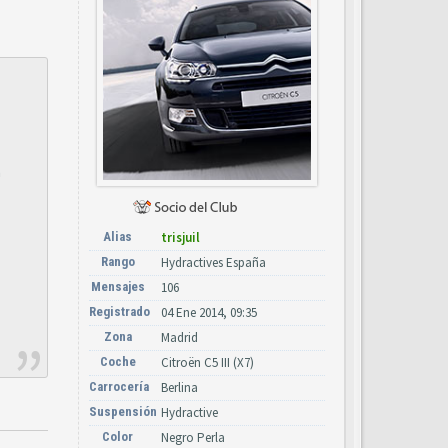
a
Alias
trisjuil
Rango
Hydractives España
Mensajes
106
Registrado
04 Ene 2014, 09:35
Zona
Madrid
Coche
Citroën C5 III (X7)
Carrocería
Berlina
Suspensión
Hydractive
Color
Negro Perla