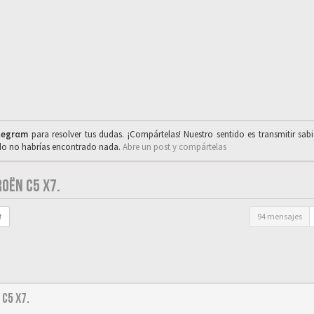
legrαm
para resolver tus dudas. ¡Compártelas! Nuestro sentido es transmitir sab
ado no habrías encontrado nada.
Abre un post y compártelas
OËN C5 X7.
94 mensajes
r
C5 X7.