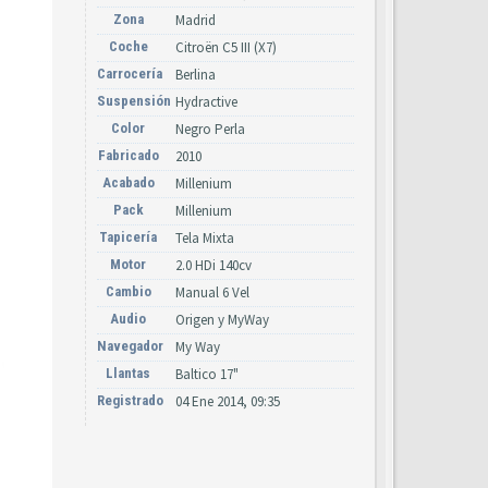
Zona
Madrid
Coche
Citroën C5 III (X7)
Carrocería
Berlina
Suspensión
Hydractive
Color
Negro Perla
Fabricado
2010
Acabado
Millenium
Pack
Millenium
Tapicería
Tela Mixta
Motor
2.0 HDi 140cv
Cambio
Manual 6 Vel
Audio
Origen y MyWay
Navegador
My Way
Llantas
Baltico 17"
Registrado
04 Ene 2014, 09:35