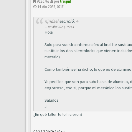
#226763
por
trisjuil
14 Abr 2025, 07:51
rijndael
escribió:
↑
08 Abr 2023, 15:44
Hola:
Solo para vuestra información: al final he susti
sustituir los dos silentblocks que vienen incluid
meterlo).
Como también se ha dicho, lo que es de aluminio 
Yo pedí los que son para subchasis de aluminio, d
engorroso, eso sí, porque mi mecánico los sustitu
Saludos
J.
¿En qué taller te lo hicieron?
C5 X7 2.0 HDi 140 cv