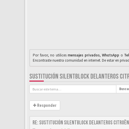
Por favor, no utilices
mensajes privados
,
WhαtsApp
o
Te
Encontraste nuestra comunidad en internet. De estar en priv
SUSTITUCIÓN SILENTBLOCK DELANTEROS CITR
Busca
Responder
Re: Sustitución SILENTBLOCK delanteros Citroën 