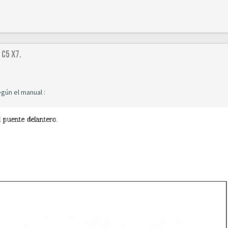
C5 X7.
gún el manual :