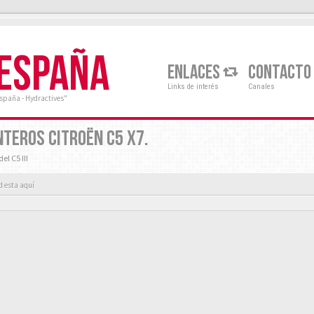
 ESPAÑA
ENLACES
CONTACTO
Links de interés
Canales
España - Hydractives"
NTEROS CITROËN C5 X7.
l C5 III
d esta aquí