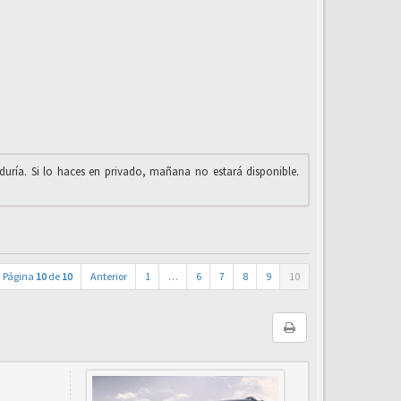
iduría. Si lo haces en privado, mañana no estará disponible.
Página
10
de
10
Anterior
1
…
6
7
8
9
10