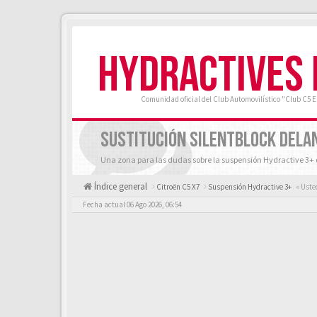
HYDRACTIVES
Comunidad oficial del Club Automovilístico "Club C5 
SUSTITUCIÓN SILENTBLOCK DELA
Una zona para las dudas sobre la suspensión Hydractive 3+ de
Índice general
Citroën C5 X7
Suspensión Hydractive 3+
« Uste
Fecha actual 06 Ago 2026, 06:54