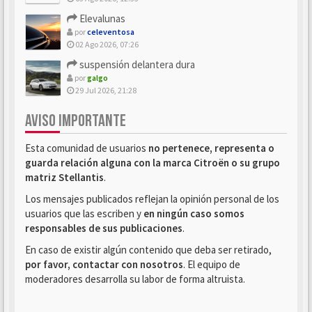
Elevalunas
por
celeventosa
02 Ago 2026, 07:26
suspensión delantera dura
por
galgo
29 Jul 2026, 21:28
AVISO IMPORTANTE
Esta comunidad de usuarios
no pertenece, representa o
guarda relación alguna con la marca Citroën o su grupo
matriz Stellantis
.
Los mensajes publicados reflejan la opinión personal de los
usuarios que las escriben y
en ningún caso somos
responsables de sus publicaciones
.
En caso de existir algún contenido que deba ser retirado,
por favor, contactar con nosotros
. El equipo de
moderadores desarrolla su labor de forma altruista.