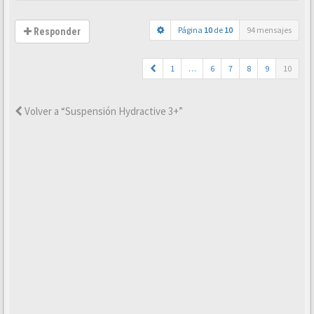
Página
10
de
10
94 mensajes
Responder
1
…
6
7
8
9
10
Volver a “Suspensión Hydractive 3+”