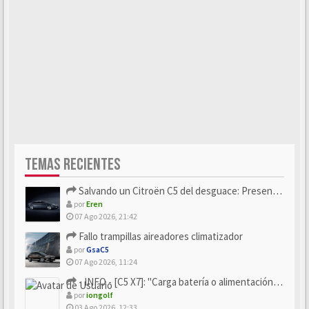
TEMAS RECIENTES
Salvando un Citroën C5 del desguace: Presentación y seguimiento
por
Eren
07 Ago 2026, 21:42
Fallo trampillas aireadores climatizador
por
GsaC5
07 Ago 2026, 11:24
- INFO - [C5 X7]: "Carga batería o alimentación eléctri...
por
iongolf
03 Ago 2026, 12:33