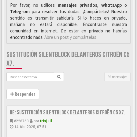
Por favor, no utilices
mensajes privados
,
WhαtsApp
o
Telegrαm
para resolver tus dudas. ¡Compártelas! Nuestro
sentido es transmitir sabiduría. Si lo haces en privado,
mañana no estará disponible. Encontraste nuestra
comunidad en internet. De estar en privado no habrías
encontrado nada.
Abre un post y compártelas
SUSTITUCIÓN SILENTBLOCK DELANTEROS CITROËN C5
X7.
94 mensajes
Responder
Re: Sustitución SILENTBLOCK delanteros Citroën C5 X7.
#226763
por
trisjuil
14 Abr 2025, 07:51