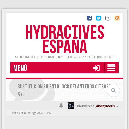
HYDRACTIVES
ESPAÑA
Comunidad oficial del Club Automovilístico "Club C5 España - Hydractives"
MENÚ
SUSTITUCIÓN SILENTBLOCK DELANTEROS CITROËN C5
X7.
Bienvenido,
Anonymous
Fecha actual 08 Ago 2026, 11:46