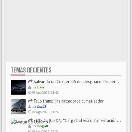
TEMAS RECIENTES
Salvando un Citroën C5 del desguace: Presentación y seguimiento
por
Eren
07 Ago 2026, 21:42
Fallo trampillas aireadores climatizador
por
GsaC5
07 Ago 2026, 11:24
- INFO - [C5 X7]: "Carga batería o alimentación eléctri...
por
iongolf
03 Ago 2026, 12:33