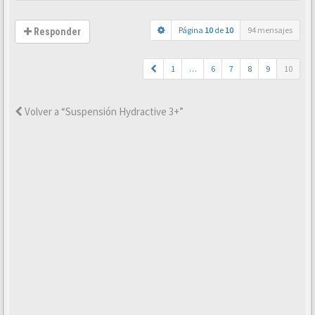
Página
10
de
10
94 mensajes
Responder
1
…
6
7
8
9
10
Volver a “Suspensión Hydractive 3+”