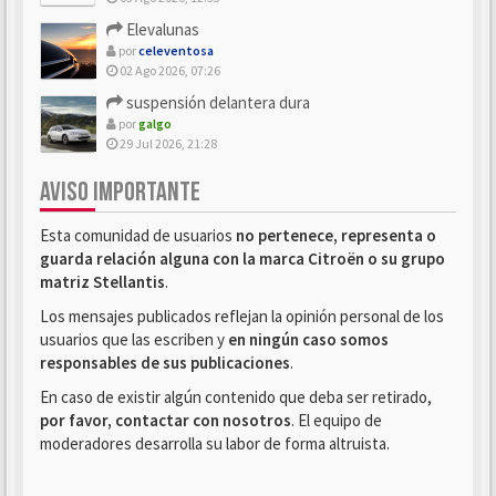
Elevalunas
por
celeventosa
02 Ago 2026, 07:26
suspensión delantera dura
por
galgo
29 Jul 2026, 21:28
AVISO IMPORTANTE
Esta comunidad de usuarios
no pertenece, representa o
guarda relación alguna con la marca Citroën o su grupo
matriz Stellantis
.
Los mensajes publicados reflejan la opinión personal de los
usuarios que las escriben y
en ningún caso somos
responsables de sus publicaciones
.
En caso de existir algún contenido que deba ser retirado,
por favor, contactar con nosotros
. El equipo de
moderadores desarrolla su labor de forma altruista.