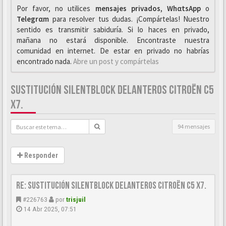
Por favor, no utilices
mensajes privados
,
WhαtsApp
o
Telegrαm
para resolver tus dudas. ¡Compártelas! Nuestro
sentido es transmitir sabiduría. Si lo haces en privado,
mañana no estará disponible. Encontraste nuestra
comunidad en internet. De estar en privado no habrías
encontrado nada.
Abre un post y compártelas
SUSTITUCIÓN SILENTBLOCK DELANTEROS CITROËN C5
X7.
94 mensajes
Responder
Re: Sustitución SILENTBLOCK delanteros Citroën C5 X7.
#226763
por
trisjuil
14 Abr 2025, 07:51