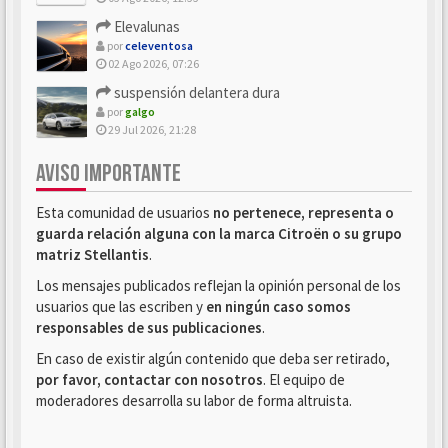
Elevalunas
por
celeventosa
02 Ago 2026, 07:26
suspensión delantera dura
por
galgo
29 Jul 2026, 21:28
AVISO IMPORTANTE
Esta comunidad de usuarios
no pertenece, representa o
guarda relación alguna con la marca Citroën o su grupo
matriz Stellantis
.
Los mensajes publicados reflejan la opinión personal de los
usuarios que las escriben y
en ningún caso somos
responsables de sus publicaciones
.
En caso de existir algún contenido que deba ser retirado,
por favor, contactar con nosotros
. El equipo de
moderadores desarrolla su labor de forma altruista.