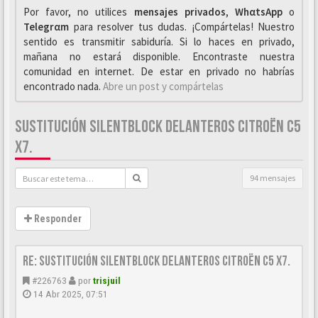
Por favor, no utilices
mensajes privados
,
WhαtsApp
o
Telegrαm
para resolver tus dudas. ¡Compártelas! Nuestro
sentido es transmitir sabiduría. Si lo haces en privado,
mañana no estará disponible. Encontraste nuestra
comunidad en internet. De estar en privado no habrías
encontrado nada.
Abre un post y compártelas
SUSTITUCIÓN SILENTBLOCK DELANTEROS CITROËN C5
X7.
94 mensajes
Responder
Re: Sustitución SILENTBLOCK delanteros Citroën C5 X7.
#226763
por
trisjuil
14 Abr 2025, 07:51