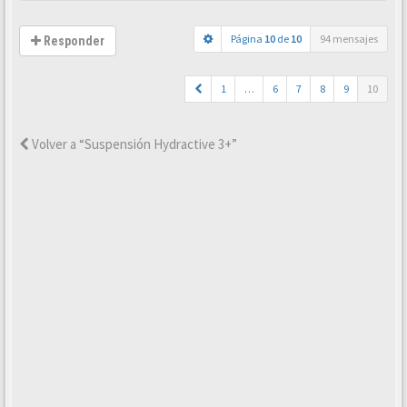
Página
10
de
10
94 mensajes
Responder
1
…
6
7
8
9
10
Volver a “Suspensión Hydractive 3+”