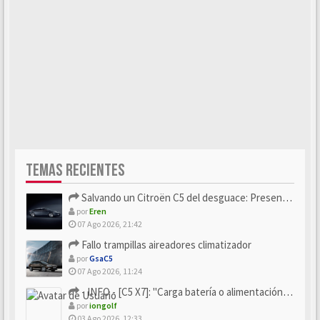
TEMAS RECIENTES
Salvando un Citroën C5 del desguace: Presentación y seguimiento
por
Eren
07 Ago 2026, 21:42
Fallo trampillas aireadores climatizador
por
GsaC5
07 Ago 2026, 11:24
- INFO - [C5 X7]: "Carga batería o alimentación eléctri...
por
iongolf
03 Ago 2026, 12:33