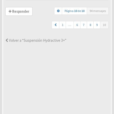
Página
10
de
10
94 mensajes
Responder
1
…
6
7
8
9
10
Volver a “Suspensión Hydractive 3+”