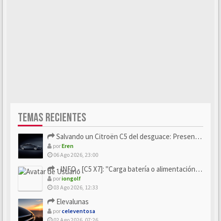
TEMAS RECIENTES
Salvando un Citroën C5 del desguace: Presentación y seguimiento
por
Eren
06 Ago 2026, 23:00
- INFO - [C5 X7]: "Carga batería o alimentación eléctri...
por
iongolf
03 Ago 2026, 12:33
Elevalunas
por
celeventosa
02 Ago 2026, 07:26