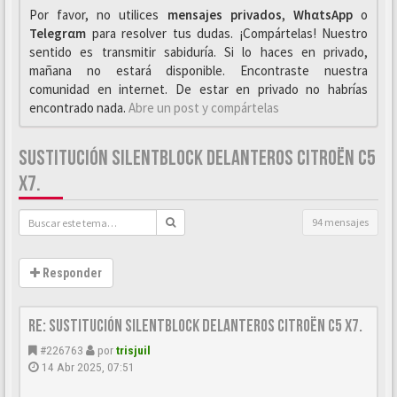
Por favor, no utilices
mensajes privados
,
WhαtsApp
o
Telegrαm
para resolver tus dudas. ¡Compártelas! Nuestro
sentido es transmitir sabiduría. Si lo haces en privado,
mañana no estará disponible. Encontraste nuestra
comunidad en internet. De estar en privado no habrías
encontrado nada.
Abre un post y compártelas
SUSTITUCIÓN SILENTBLOCK DELANTEROS CITROËN C5
X7.
94 mensajes
Responder
Re: Sustitución SILENTBLOCK delanteros Citroën C5 X7.
#226763
por
trisjuil
14 Abr 2025, 07:51