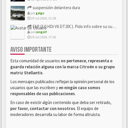
suspensión delantera dura
por
galgo
29 Jul 2026, 21:28
FAP (3.0 HDi V6 DT20C). Pido info sobre su sustitución
por
iongolf
29 Jul 2026, 17:36
AVISO IMPORTANTE
Esta comunidad de usuarios
no pertenece, representa o
guarda relación alguna con la marca Citroën o su grupo
matriz Stellantis
.
Los mensajes publicados reflejan la opinión personal de los
usuarios que las escriben y
en ningún caso somos
responsables de sus publicaciones
.
En caso de existir algún contenido que deba ser retirado,
por favor, contactar con nosotros
. El equipo de
moderadores desarrolla su labor de forma altruista.