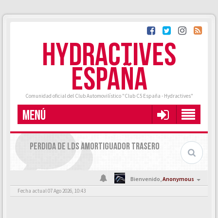
HYDRACTIVES
ESPAÑA
Comunidad oficial del Club Automovilístico "Club C5 España - Hydractives"
MENÚ
PERDIDA DE LDS AMORTIGUADOR TRASERO
Bienvenido,
Anonymous
Fecha actual 07 Ago 2026, 10:43