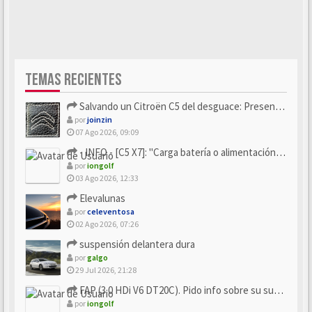
TEMAS RECIENTES
Salvando un Citroën C5 del desguace: Presentación y seguimiento
por
joinzin
07 Ago 2026, 09:09
- INFO - [C5 X7]: "Carga batería o alimentación eléctri...
por
iongolf
03 Ago 2026, 12:33
Elevalunas
por
celeventosa
02 Ago 2026, 07:26
suspensión delantera dura
por
galgo
29 Jul 2026, 21:28
FAP (3.0 HDi V6 DT20C). Pido info sobre su sustitución
por
iongolf