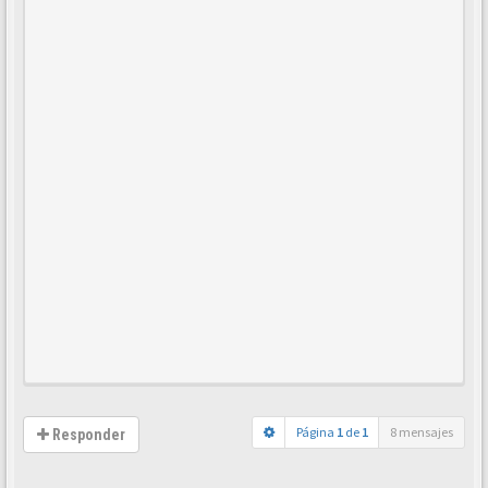
Página
1
de
1
8 mensajes
Responder