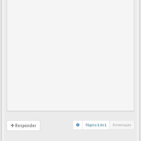
Página
1
de
1
8 mensajes
Responder