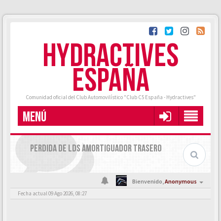
HYDRACTIVES
ESPAÑA
Comunidad oficial del Club Automovilístico "Club C5 España - Hydractives"
MENÚ
PERDIDA DE LDS AMORTIGUADOR TRASERO
Bienvenido,
Anonymous
Fecha actual 09 Ago 2026, 08:27