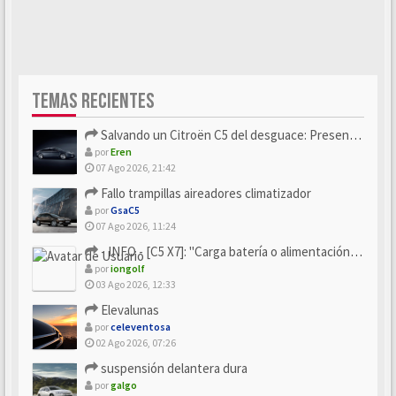
TEMAS RECIENTES
Salvando un Citroën C5 del desguace: Presentación y seguimiento
por
Eren
07 Ago 2026, 21:42
Fallo trampillas aireadores climatizador
por
GsaC5
07 Ago 2026, 11:24
- INFO - [C5 X7]: "Carga batería o alimentación eléctri...
por
iongolf
03 Ago 2026, 12:33
Elevalunas
por
celeventosa
02 Ago 2026, 07:26
suspensión delantera dura
por
galgo