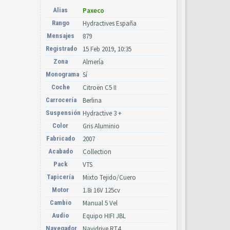
Alias
Paxeco
Rango
Hydractives España
Mensajes
879
Registrado
15 Feb 2019, 10:35
Zona
Almería
Monograma
Sí
Coche
Citroën C5 II
Carrocería
Berlina
Suspensión
Hydractive 3 +
Color
Gris Aluminio
Fabricado
2007
Acabado
Collection
Pack
VTS
Tapicería
Mixto Tejido/Cuero
Motor
1.8i 16V 125cv
Cambio
Manual 5 Vel
Audio
Equipo HIFI JBL
Navegador
Navidrive RT4