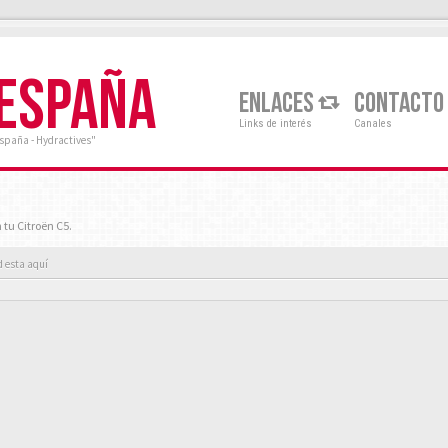
 ESPAÑA
ENLACES
CONTACTO
Links de interés
Canales
España - Hydractives"
 tu Citroën C5.
d esta aquí