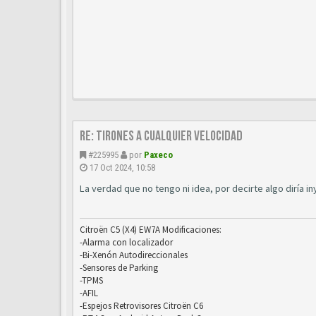
Re: Tirones a cualquier velocidad
#225995
por
Paxeco
17 Oct 2024, 10:58
La verdad que no tengo ni idea, por decirte algo diría 
Citroën C5 (X4) EW7A Modificaciones:
-Alarma con localizador
-Bi-Xenón Autodireccionales
-Sensores de Parking
-TPMS
-AFIL
-Espejos Retrovisores Citroën C6