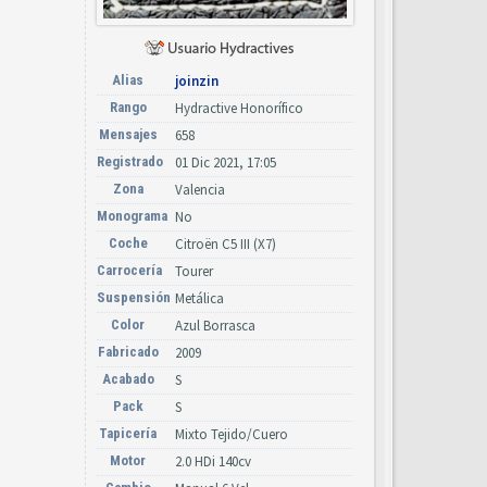
Alias
joinzin
Rango
Hydractive Honorífico
Mensajes
658
Registrado
01 Dic 2021, 17:05
Zona
Valencia
Monograma
No
Coche
Citroën C5 III (X7)
Carrocería
Tourer
Suspensión
Metálica
Color
Azul Borrasca
Fabricado
2009
Acabado
S
Pack
S
Tapicería
Mixto Tejido/Cuero
Motor
2.0 HDi 140cv