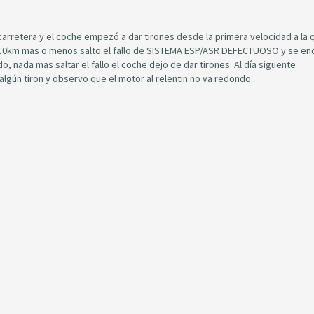
 carretera y el coche empezó a dar tirones desde la primera velocidad a la q
s 10km mas o menos salto el fallo de SISTEMA ESP/ASR DEFECTUOSO y se en
do, nada mas saltar el fallo el coche dejo de dar tirones. Al día siguente
lgún tiron y observo que el motor al relentin no va redondo.