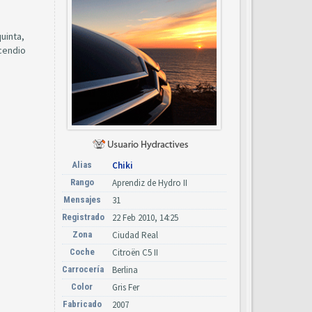
uinta,
cendio
Alias
Chiki
Rango
Aprendiz de Hydro II
Mensajes
31
Registrado
22 Feb 2010, 14:25
Zona
Ciudad Real
Coche
Citroën C5 II
Carrocería
Berlina
Color
Gris Fer
Fabricado
2007