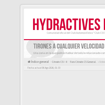
HYDRACTIVES
Comunidad oficial del Club Automovilístico "Club C5 
TIRONES A CUALQUIER VELOCIDAD
Una zona en la que podrás hablar de todo lo relacionado con
Índice general
Citroën C5 I - II
Foro Citroën C5 General.
« Uste
Fecha actual 06 Ago 2026, 01:33