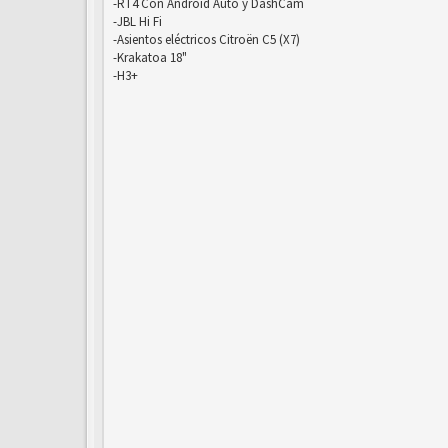
-RT4 Con Android Auto y DashCam
-JBL Hi Fi
-Asientos eléctricos Citroën C5 (X7)
-Krakatoa 18"
-H3+