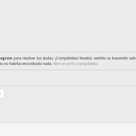
legrαm
para resolver tus dudas. ¡Compártelas! Nuestro sentido es transmitir sab
ado no habrías encontrado nada.
Abre un post y compártelas
r