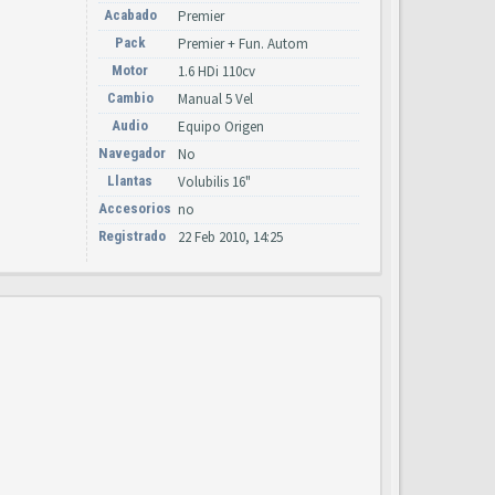
Acabado
Premier
Pack
Premier + Fun. Autom
Motor
1.6 HDi 110cv
Cambio
Manual 5 Vel
Audio
Equipo Origen
Navegador
No
Llantas
Volubilis 16"
Accesorios
no
Registrado
22 Feb 2010, 14:25