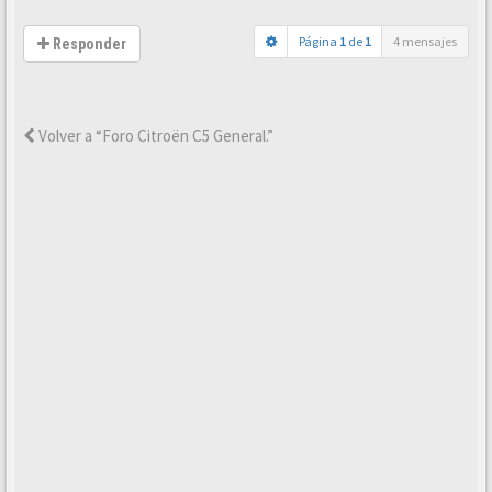
Página
1
de
1
4 mensajes
Responder
Volver a “Foro Citroën C5 General.”