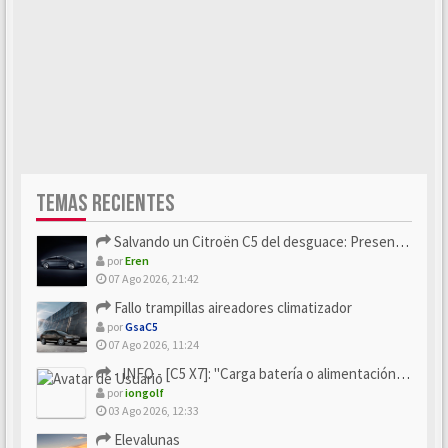
TEMAS RECIENTES
Salvando un Citroën C5 del desguace: Presentación y seguimiento
por
Eren
07 Ago 2026, 21:42
Fallo trampillas aireadores climatizador
por
GsaC5
07 Ago 2026, 11:24
- INFO - [C5 X7]: "Carga batería o alimentación eléctri...
por
iongolf
03 Ago 2026, 12:33
Elevalunas