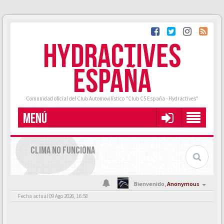
HYDRACTIVES
ESPAÑA
Comunidad oficial del Club Automovilístico "Club C5 España - Hydractives"
MENÚ
CLIMA NO FUNCIONA
Bienvenido,
Anonymous
Fecha actual 09 Ago 2026, 16:58