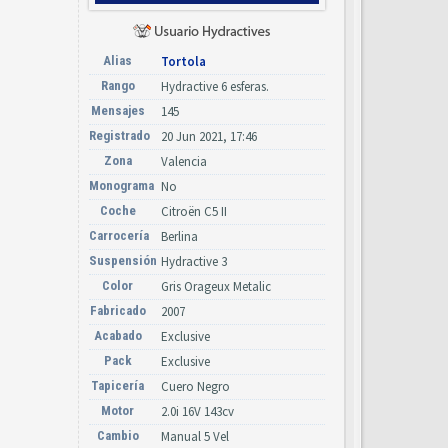
Alias
Tortola
Rango
Hydractive 6 esferas.
Mensajes
145
Registrado
20 Jun 2021, 17:46
Zona
Valencia
Monograma
No
Coche
Citroën C5 II
Carrocería
Berlina
Suspensión
Hydractive 3
Color
Gris Orageux Metalic
Fabricado
2007
Acabado
Exclusive
Pack
Exclusive
Tapicería
Cuero Negro
Motor
2.0i 16V 143cv
Cambio
Manual 5 Vel