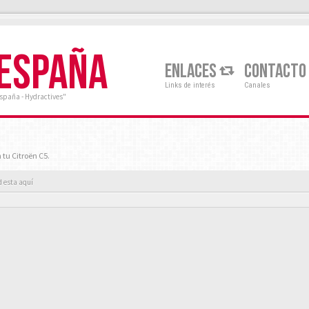
 ESPAÑA
ENLACES
CONTACTO
Links de interés
Canales
España - Hydractives"
 tu Citroën C5.
d esta aquí