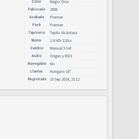
Color
Negro Onix
Fabricado
2006
Acabado
Premier
Pack
Premier
Tapicería
Tejido Alcántara
Motor
1.6 HDi 110cv
Cambio
Manual 5 Vel
Audio
Origen y RD3
Navegador
No
Llantas
Hungaro 16"
Registrado
10 Sep 2024, 21:12