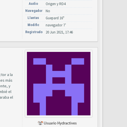
Audio
Origen y RD4
Navegador
No
Llantas
Guepard 16"
Modific
navegador 7’
Registrado
20 Jun 2021, 17:46
tor a la
bles más
ente, y
mbié el
araba el