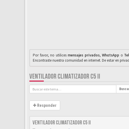
Por favor, no utilices
mensajes privados
,
WhαtsApp
o
Te
Encontraste nuestra comunidad en internet. De estar en priv
VENTILADOR CLIMATIZADOR C5 II
Busca
Responder
Ventilador climatizador C5 II