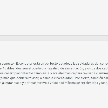
u conector. El conector está en perfecto estado, y las soldaduras del conec
e 4 cables, dos son el positivo y negativo de alimentación, y otros dos ca
ié con limpiacontactos también la placa electrónica para revisarla visualm
go más que debiera revisar, o cambio el ventilador?. Por cierto, también ca
aire al estar sucio y por ese motivo a velocidad máxima se recalentaba y se p