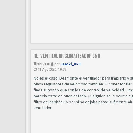
Re: Ventilador climatizador C5 II
#227118
por
Juanvi_C5II
11 Ago 2025, 10:03
No es el caso. Desmonté el ventilador para limpiarlo y s
placa reguladora de velocidad también. El conector tien
finos supongo que son los de control de velocidad. Limp
parecía estar en buen estado. ¿A alguien se le ocurre al
filtro del habitáculo por si no dejaba pasar suficiente 
ventilador.