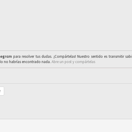
legrαm
para resolver tus dudas. ¡Compártelas! Nuestro sentido es transmitir sab
ado no habrías encontrado nada.
Abre un post y compártelas
r