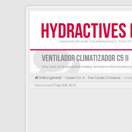
HYDRACTIVES
Comunidad oficial del Club Automovilístico "Club C5 
VENTILADOR CLIMATIZADOR C5 II
Una zona en la que podrás hablar de todo lo relacionado con
Índice general
Citroën C5 I - II
Foro Citroën C5 General.
« Uste
Fecha actual 07 Ago 2026, 06:53