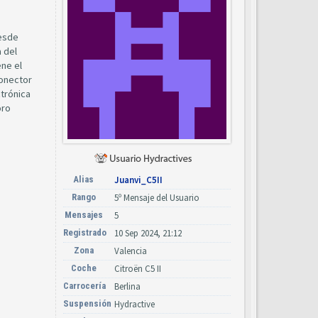
desde
 del
ene el
conector
ctrónica
oro
Alias
Juanvi_C5II
Rango
5º Mensaje del Usuario
Mensajes
5
Registrado
10 Sep 2024, 21:12
Zona
Valencia
Coche
Citroën C5 II
Carrocería
Berlina
Suspensión
Hydractive