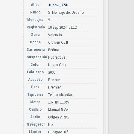
Alias
Juanvi_C5II
Rango
5º Mensaje del Usuario
Mensajes
5
Registrado
10 Sep 2024, 21:12
Zona
Valencia
Coche
Citroën C5 II
Carrocería
Berlina
Suspensión
Hydractive
Color
Negro Onix
Fabricado
2006
Acabado
Premier
Pack
Premier
Tapicería
Tejido Alcántara
Motor
1.6 HDi 110cv
Cambio
Manual 5 Vel
Audio
Origen y RD3
Navegador
No
Llantas
Hungaro 16"