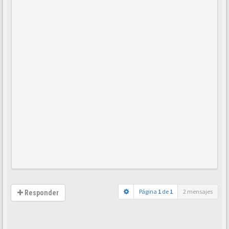
Página
1
de
1
2 mensajes
Responder