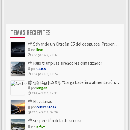
TEMAS RECIENTES
Salvando un Citroën C5 del desguace: Presentación y seguimiento
por
Eren
07 Ago 2026, 21:42
Fallo trampillas aireadores climatizador
por
GsaC5
07 Ago 2026, 11:24
- INFO - [C5 X7]: "Carga batería o alimentación eléctri...
por
iongolf
03 Ago 2026, 12:33
Elevalunas
por
celeventosa
02 Ago 2026, 07:26
suspensión delantera dura
por
galgo