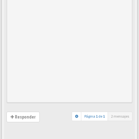
Página
1
de
1
2 mensajes
Responder