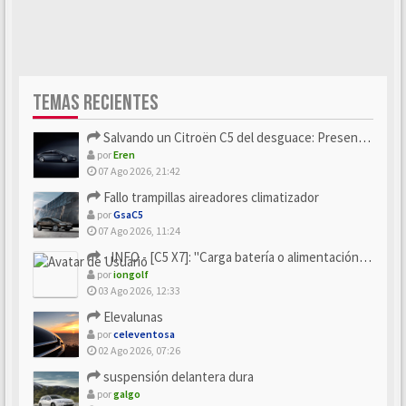
TEMAS RECIENTES
Salvando un Citroën C5 del desguace: Presentación y seguimiento
por
Eren
07 Ago 2026, 21:42
Fallo trampillas aireadores climatizador
por
GsaC5
07 Ago 2026, 11:24
- INFO - [C5 X7]: "Carga batería o alimentación eléctri...
por
iongolf
03 Ago 2026, 12:33
Elevalunas
por
celeventosa
02 Ago 2026, 07:26
suspensión delantera dura
por
galgo