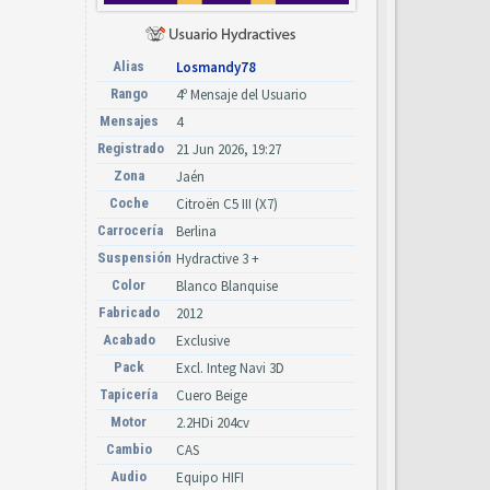
Alias
Losmandy78
Rango
4º Mensaje del Usuario
Mensajes
4
Registrado
21 Jun 2026, 19:27
Zona
Jaén
Coche
Citroën C5 III (X7)
Carrocería
Berlina
Suspensión
Hydractive 3 +
Color
Blanco Blanquise
Fabricado
2012
Acabado
Exclusive
Pack
Excl. Integ Navi 3D
Tapicería
Cuero Beige
Motor
2.2HDi 204cv
Cambio
CAS
Audio
Equipo HIFI