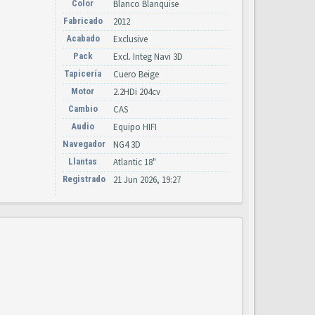
Color
Blanco Blanquise
Fabricado
2012
Acabado
Exclusive
Pack
Excl. Integ Navi 3D
Tapicería
Cuero Beige
Motor
2.2HDi 204cv
Cambio
CAS
Audio
Equipo HIFI
Navegador
NG4 3D
Llantas
Atlantic 18"
Registrado
21 Jun 2026, 19:27