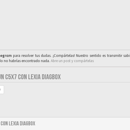
legrαm
para resolver tus dudas. ¡Compártelas! Nuestro sentido es transmitir sab
ado no habrías encontrado nada.
Abre un post y compártelas
UN C5X7 CON LEXIA DIAGBOX
r
con Lexia diagbox