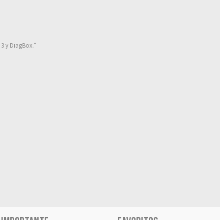
 3 y DiagBox.”