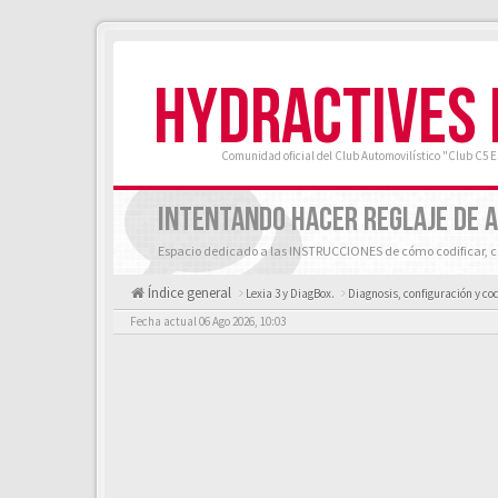
HYDRACTIVES
Comunidad oficial del Club Automovilístico "Club C5 
INTENTANDO HACER REGLAJE DE A
Espacio dedicado a las INSTRUCCIONES de cómo codificar, co
Índice general
Lexia 3 y DiagBox.
Diagnosis, configuración y cod
Fecha actual 06 Ago 2026, 10:03