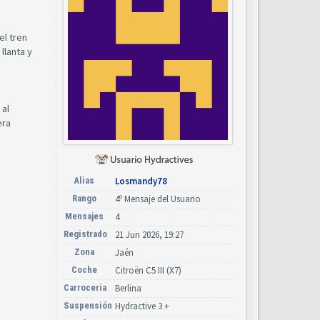
el tren
llanta y
 al
era
Alias
Losmandy78
Rango
4º Mensaje del Usuario
Mensajes
4
Registrado
21 Jun 2026, 19:27
Zona
Jaén
Coche
Citroën C5 III (X7)
Carrocería
Berlina
Suspensión
Hydractive 3 +