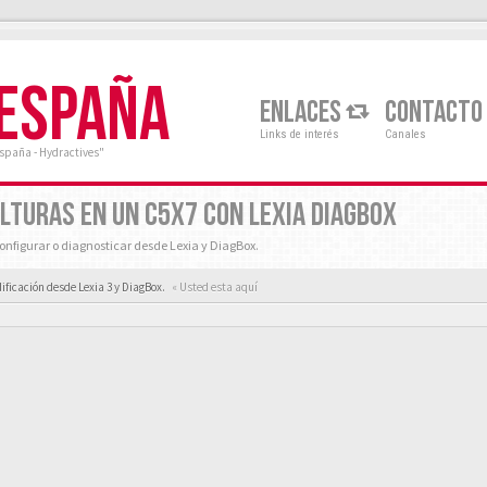
 ESPAÑA
ENLACES
CONTACTO
Links de interés
Canales
España - Hydractives"
LTURAS EN UN C5X7 CON LEXIA DIAGBOX
nfigurar o diagnosticar desde Lexia y DiagBox.
ificación desde Lexia 3 y DiagBox.
« Usted esta aquí