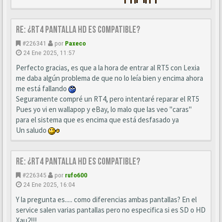
Re: ¿RT4 Pantalla HD es compatible?
#226341
por
Paxeco
24 Ene 2025, 11:57
Perfecto gracias, es que a la hora de entrar al RT5 con Lexia
me daba algún problema de que no lo leía bien y encima ahora
me está fallando
Seguramente compré un RT4, pero intentaré reparar el RT5
Pues yo vi en wallapop y eBay, lo malo que las veo "caras"
para el sistema que es encima que está desfasado ya
Un saludo
Re: ¿RT4 Pantalla HD es compatible?
#226345
por
rufo600
24 Ene 2025, 16:04
Y la pregunta es..... como diferencias ambas pantallas? En el
service salen varias pantallas pero no especifica si es SD o HD
Xau2!!!