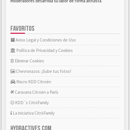
moderadores desarrolla su labor de forma altruista.
FAVORITOS
Aviso Legal y Condiciones de Uso
Política de Privacidad y Cookies
Eliminar Cookies
Chevronazos: ¡Sube tus fotos!
Macro KDD Citroën
Caravana Citroën a París
KDD´s CitröFamily
La iniciativa CitröFamily
HYDRACTIVES.COM