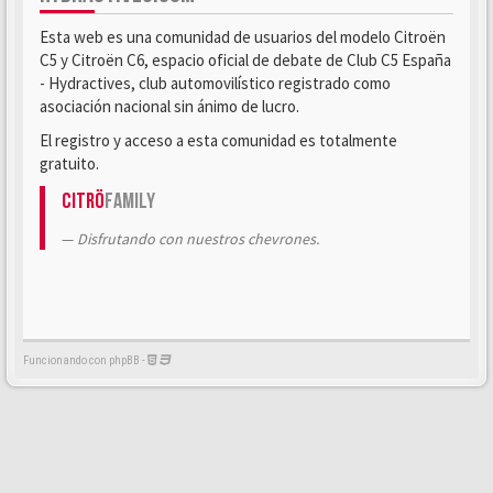
Esta web es una comunidad de usuarios del modelo Citroën
C5 y Citroën C6, espacio oficial de debate de Club C5 España
- Hydractives, club automovilístico registrado como
asociación nacional sin ánimo de lucro.
El registro y acceso a esta comunidad es totalmente
gratuito.
Citrö
Family
Disfrutando con nuestros chevrones.
Funcionando con phpBB -