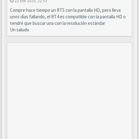
22 Ene 2025, 22:53
Compre hace tiempo un RT5 con la pantalla HD, pero lleva
unos días fallando, el RT4 es compatible con la pantalla HD o
tendré que buscar una con la resolución estándar
Un saludo