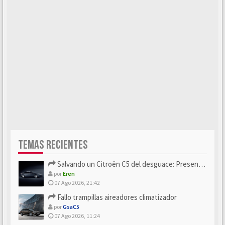
TEMAS RECIENTES
Salvando un Citroën C5 del desguace: Presentación y seguimiento
por
Eren
07 Ago 2026, 21:42
Fallo trampillas aireadores climatizador
por
GsaC5
07 Ago 2026, 11:24