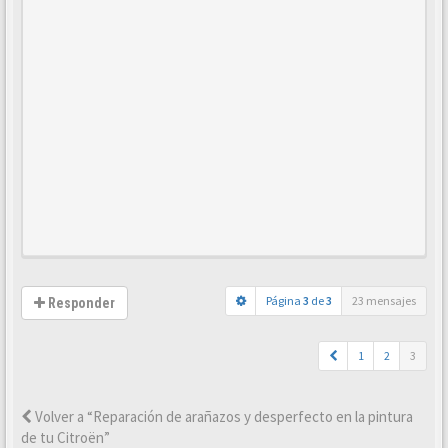
Página
3
de
3
23 mensajes
Responder
1
2
3
Volver a “Reparación de arañazos y desperfecto en la pintura
de tu Citroën”