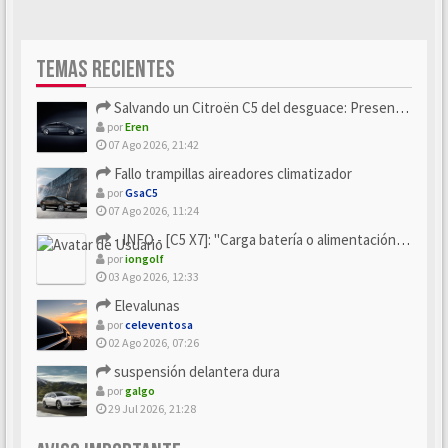
TEMAS RECIENTES
Salvando un Citroën C5 del desguace: Presentación y seguimiento
por
Eren
07 Ago 2026, 21:42
Fallo trampillas aireadores climatizador
por
GsaC5
07 Ago 2026, 11:24
- INFO - [C5 X7]: "Carga batería o alimentación eléctri...
por
iongolf
03 Ago 2026, 12:33
Elevalunas
por
celeventosa
02 Ago 2026, 07:26
suspensión delantera dura
por
galgo
29 Jul 2026, 21:28