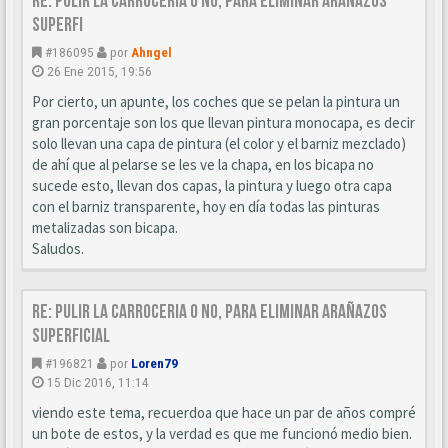
Re: Pulir la carroceria o no, para eliminar arañazos
superfi
#186095
por
Ahngel
26 Ene 2015, 19:56
Por cierto, un apunte, los coches que se pelan la pintura un
gran porcentaje son los que llevan pintura monocapa, es decir
solo llevan una capa de pintura (el color y el barniz mezclado)
de ahí que al pelarse se les ve la chapa, en los bicapa no
sucede esto, llevan dos capas, la pintura y luego otra capa
con el barniz transparente, hoy en día todas las pinturas
metalizadas son bicapa.
Saludos.
Re: Pulir la carroceria o no, para eliminar arañazos
superficial
#196821
por
Loren79
15 Dic 2016, 11:14
viendo este tema, recuerdoa que hace un par de años compré
un bote de estos, y la verdad es que me funcionó medio bien.