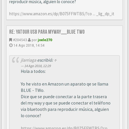
reproducir música, alguien lo conoce?
https://www.amazon.es/dp/B075FFWTBS/?co ... _lig_dp_it
Re: YATOUR usb para MyWay__Blue Two
#204543
por
joele270
14 Ago 2018, 14:54
jlarriaga
escribió:
↑
14 Ago 2018, 12:29
Hola a todos:
Yo he visto en Amazon un aparato qe se llama
BLUE - TWo.
Dice que se puede conectar a la parte trasera
del my way y que se puede conectar el teléfono
via bluetooth para reproducir música, alguien
lo conoce?
https://www.amazon.es/dp/B075FFWTBS/?co