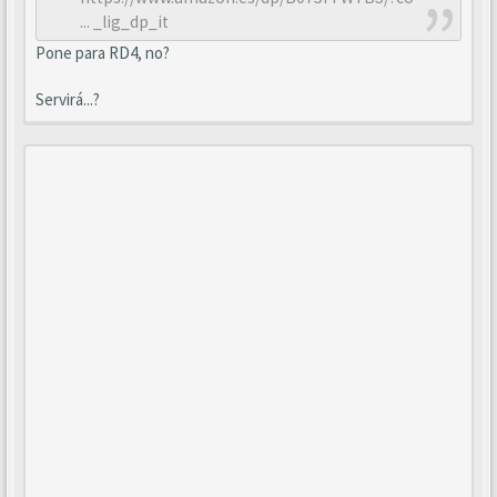
... _lig_dp_it
Pone para RD4, no?
Servirá...?