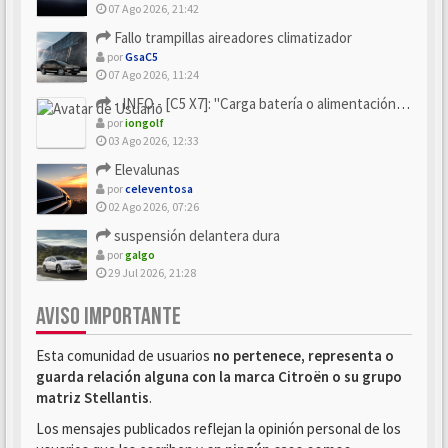
07 Ago 2026, 21:42
Fallo trampillas aireadores climatizador
por
GsaC5
07 Ago 2026, 11:24
- INFO - [C5 X7]: "Carga batería o alimentación eléctri...
por
iongolf
03 Ago 2026, 12:33
Elevalunas
por
celeventosa
02 Ago 2026, 07:26
suspensión delantera dura
por
galgo
29 Jul 2026, 21:28
AVISO IMPORTANTE
Esta comunidad de usuarios
no pertenece, representa o
guarda relación alguna con la marca Citroën o su grupo
matriz Stellantis
.
Los mensajes publicados reflejan la opinión personal de los