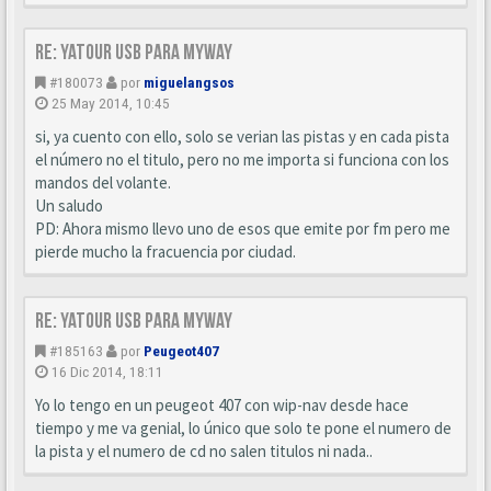
Re: YATOUR usb para MyWay
#180073
por
miguelangsos
25 May 2014, 10:45
si, ya cuento con ello, solo se verian las pistas y en cada pista
el número no el titulo, pero no me importa si funciona con los
mandos del volante.
Un saludo
PD: Ahora mismo llevo uno de esos que emite por fm pero me
pierde mucho la fracuencia por ciudad.
Re: YATOUR usb para MyWay
#185163
por
Peugeot407
16 Dic 2014, 18:11
Yo lo tengo en un peugeot 407 con wip-nav desde hace
tiempo y me va genial, lo único que solo te pone el numero de
la pista y el numero de cd no salen titulos ni nada..