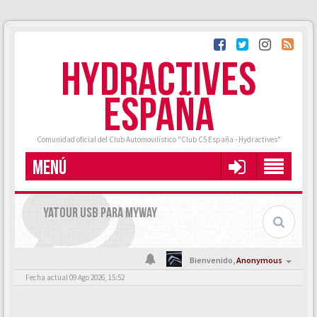
HYDRACTIVES
ESPAÑA
Comunidad oficial del Club Automovilístico "Club C5 España - Hydractives"
MENÚ
YATOUR USB PARA MYWAY
Bienvenido,
Anonymous
Fecha actual 09 Ago 2026, 15:52