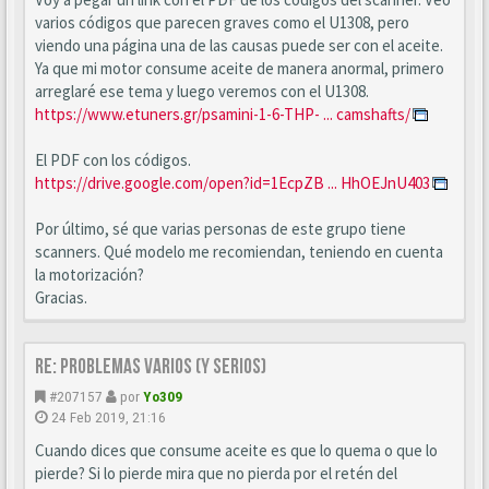
varios códigos que parecen graves como el U1308, pero
viendo una página una de las causas puede ser con el aceite.
Ya que mi motor consume aceite de manera anormal, primero
arreglaré ese tema y luego veremos con el U1308.
https://www.etuners.gr/psamini-1-6-THP- ... camshafts/
El PDF con los códigos.
https://drive.google.com/open?id=1EcpZB ... HhOEJnU403
Por último, sé que varias personas de este grupo tiene
scanners. Qué modelo me recomiendan, teniendo en cuenta
la motorización?
Gracias.
Re: Problemas varios (y serios)
#207157
por
Yo309
24 Feb 2019, 21:16
Cuando dices que consume aceite es que lo quema o que lo
pierde? Si lo pierde mira que no pierda por el retén del