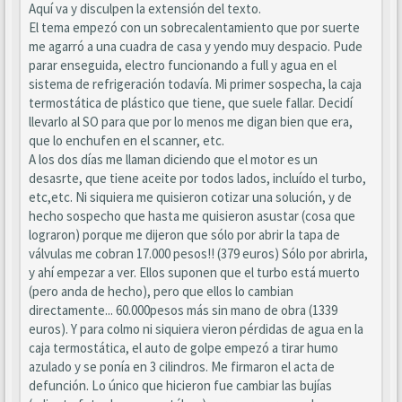
Aquí va y disculpen la extensión del texto.
El tema empezó con un sobrecalentamiento que por suerte
me agarró a una cuadra de casa y yendo muy despacio. Pude
parar enseguida, electro funcionando a full y agua en el
sistema de refrigeración todavía. Mi primer sospecha, la caja
termostática de plástico que tiene, que suele fallar. Decidí
llevarlo al SO para que por lo menos me digan bien que era,
que lo enchufen en el scanner, etc.
A los dos días me llaman diciendo que el motor es un
desasrte, que tiene aceite por todos lados, incluído el turbo,
etc,etc. Ni siquiera me quisieron cotizar una solución, y de
hecho sospecho que hasta me quisieron asustar (cosa que
lograron) porque me dijeron que sólo por abrir la tapa de
válvulas me cobran 17.000 pesos!! (379 euros) Sólo por abrirla,
y ahí empezar a ver. Ellos suponen que el turbo está muerto
(pero anda de hecho), pero que ellos lo cambian
directamente... 60.000pesos más sin mano de obra (1339
euros). Y para colmo ni siquiera vieron pérdidas de agua en la
caja termostática, el auto de golpe empezó a tirar humo
azulado y se ponía en 3 cilindros. Me firmaron el acta de
defunción. Lo único que hicieron fue cambiar las bujías