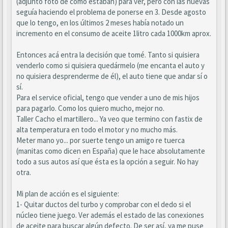
(adjunto foto de como estában) para ver, pero con las nuevas
seguía haciendo el problema de ponerse en 3. Desde agosto
que lo tengo, en los últimos 2 meses había notado un
incremento en el consumo de aceite 1litro cada 1000km aprox.
Entonces acá entra la decisión que tomé. Tanto si quisiera
venderlo como si quisiera quedármelo (me encanta el auto y
no quisiera desprenderme de él), el auto tiene que andar sí o
sí.
Para el service oficial, tengo que vender a uno de mis hijos
para pagarlo. Como los quiero mucho, mejor no.
Taller Cacho el martillero... Ya veo que termino con fastix de
alta temperatura en todo el motor y no mucho más.
Meter mano yo... por suerte tengo un amigo re tuerca
(manitas como dicen en España) que le hace absolutamente
todo a sus autos así que ésta es la opción a seguir. No hay
otra.
Mi plan de acción es el siguiente:
1- Quitar ductos del turbo y comprobar con el dedo si el
núcleo tiene juego. Ver además el estado de las conexiones
de aceite para buscar algún defecto. De ser así, ya me puse