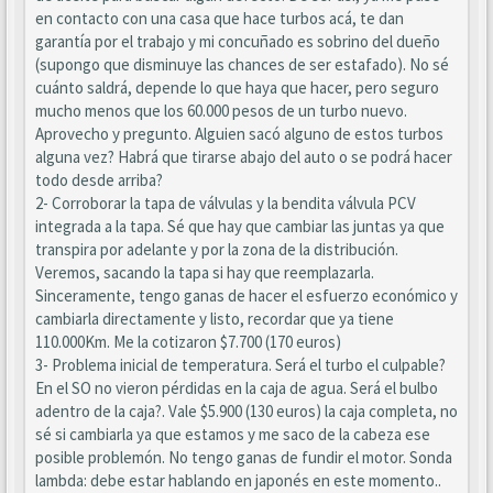
en contacto con una casa que hace turbos acá, te dan
garantía por el trabajo y mi concuñado es sobrino del dueño
(supongo que disminuye las chances de ser estafado). No sé
cuánto saldrá, depende lo que haya que hacer, pero seguro
mucho menos que los 60.000 pesos de un turbo nuevo.
Aprovecho y pregunto. Alguien sacó alguno de estos turbos
alguna vez? Habrá que tirarse abajo del auto o se podrá hacer
todo desde arriba?
2- Corroborar la tapa de válvulas y la bendita válvula PCV
integrada a la tapa. Sé que hay que cambiar las juntas ya que
transpira por adelante y por la zona de la distribución.
Veremos, sacando la tapa si hay que reemplazarla.
Sinceramente, tengo ganas de hacer el esfuerzo económico y
cambiarla directamente y listo, recordar que ya tiene
110.000Km. Me la cotizaron $7.700 (170 euros)
3- Problema inicial de temperatura. Será el turbo el culpable?
En el SO no vieron pérdidas en la caja de agua. Será el bulbo
adentro de la caja?. Vale $5.900 (130 euros) la caja completa, no
sé si cambiarla ya que estamos y me saco de la cabeza ese
posible problemón. No tengo ganas de fundir el motor. Sonda
lambda: debe estar hablando en japonés en este momento..