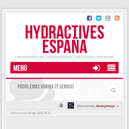
HYDRACTIVES
ESPAÑA
Comunidad oficial del Club Automovilístico "Club C5 España - Hydractives"
MENÚ
PROBLEMAS VARIOS (Y SERIOS)
Bienvenido,
Anonymous
Fecha actual 09 Ago 2026, 08:21