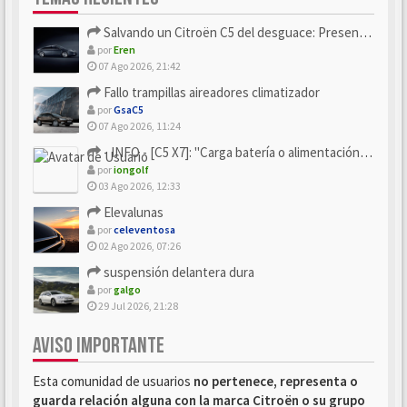
Salvando un Citroën C5 del desguace: Presentación y seguimiento
por
Eren
07 Ago 2026, 21:42
Fallo trampillas aireadores climatizador
por
GsaC5
07 Ago 2026, 11:24
- INFO - [C5 X7]: "Carga batería o alimentación eléctri...
por
iongolf
03 Ago 2026, 12:33
Elevalunas
por
celeventosa
02 Ago 2026, 07:26
suspensión delantera dura
por
galgo
29 Jul 2026, 21:28
AVISO IMPORTANTE
Esta comunidad de usuarios
no pertenece, representa o
guarda relación alguna con la marca Citroën o su grupo