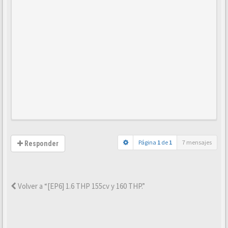
Página
1
de
1
7 mensajes
Responder
Volver a “[EP6] 1.6 THP 155cv y 160 THP.”