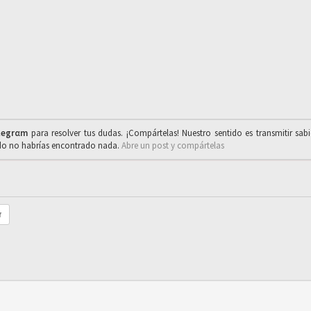
legrαm
para resolver tus dudas. ¡Compártelas! Nuestro sentido es transmitir sab
ado no habrías encontrado nada.
Abre un post y compártelas
r