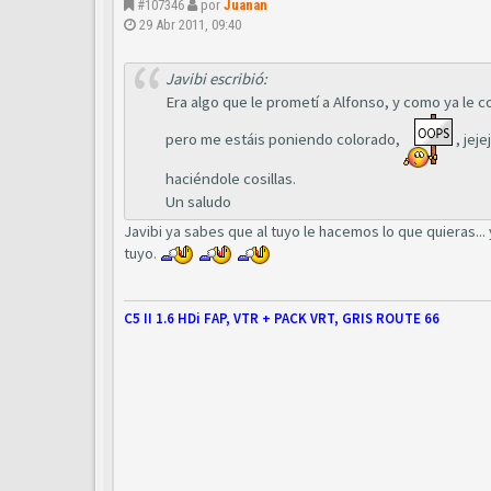
#107346
por
Juanan
29 Abr 2011, 09:40
Javibi escribió:
Era algo que le prometí a Alfonso, y como ya le c
pero me estáis poniendo colorado,
, jej
haciéndole cosillas.
Un saludo
Javibi ya sabes que al tuyo le hacemos lo que quieras... 
tuyo.
C5 II 1.6 HDi FAP, VTR + PACK VRT, GRIS ROUTE 66