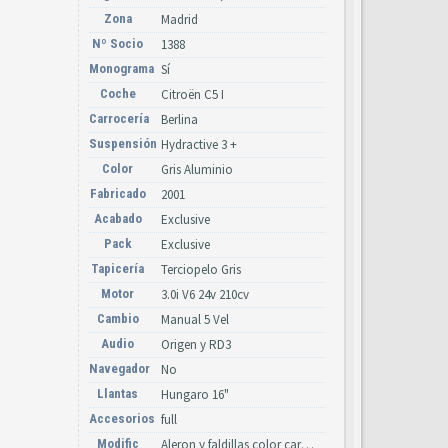
Zona
Madrid
Nº Socio
1388
Monograma
Sí
Coche
Citroën C5 I
Carrocería
Berlina
Suspensión
Hydractive 3 +
Color
Gris Aluminio
Fabricado
2001
Acabado
Exclusive
Pack
Exclusive
Tapicería
Terciopelo Gris
Motor
3.0i V6 24v 210cv
Cambio
Manual 5 Vel
Audio
Origen y RD3
Navegador
No
Llantas
Hungaro 16"
Accesorios
full
Modific
Aleron y faldillas color caroceria