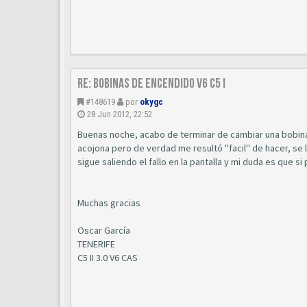
Re: Bobinas de encendido V6 C5 I
#148619
por
okygc
28 Jun 2012, 22:52
Buenas noche, acabo de terminar de cambiar una bobina t
acojona pero de verdad me resultó "facil" de hacer, se 
sigue saliendo el fallo en la pantalla y mi duda es que si 
Muchas gracias
Oscar García
TENERIFE
C5 II 3.0 V6 CAS