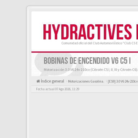
HYDRACTIVES
Comunidad oficial del Club Automovilístico "Club C5 
BOBINAS DE ENCENDIDO V6 C5 I
Motorización 3.0 V6 24v 210cv (Citroën C5 I, II, III y Citroën C6)
Índice general
Motorizaciones Gasolina.
[ES9] 3.0 V6 24v 210cv
Fecha actual 07 Ago 2026, 11:29