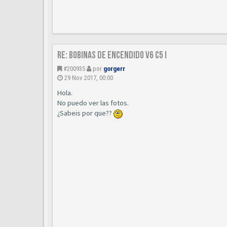
Re: Bobinas de encendido V6 C5 I
#200935
por
gorgerr
29 Nov 2017, 00:00
Hola.
No puedo ver las fotos.
¿Sabeis por que??