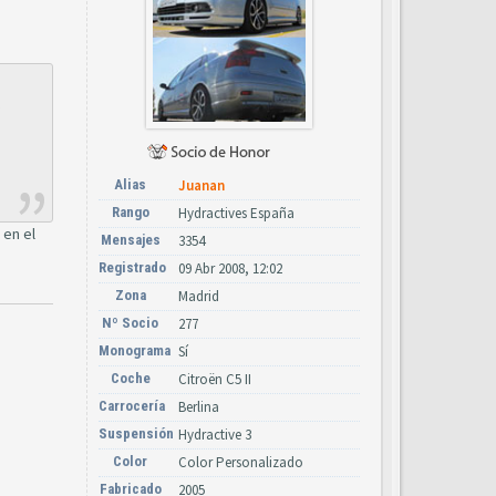
,
Alias
Juanan
Rango
Hydractives España
 en el
Mensajes
3354
Registrado
09 Abr 2008, 12:02
Zona
Madrid
Nº Socio
277
Monograma
Sí
Coche
Citroën C5 II
Carrocería
Berlina
Suspensión
Hydractive 3
Color
Color Personalizado
Fabricado
2005