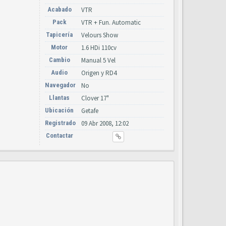
Acabado
VTR
Pack
VTR + Fun. Automatic
Tapicería
Velours Show
Motor
1.6 HDi 110cv
Cambio
Manual 5 Vel
Audio
Origen y RD4
Navegador
No
Llantas
Clover 17"
Ubicación
Getafe
Registrado
09 Abr 2008, 12:02
Contactar