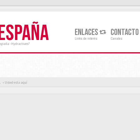
 ESPAÑA
ENLACES
CONTACTO
Links de interés
Canales
España - Hydractives"
.
.
« Usted esta aquí