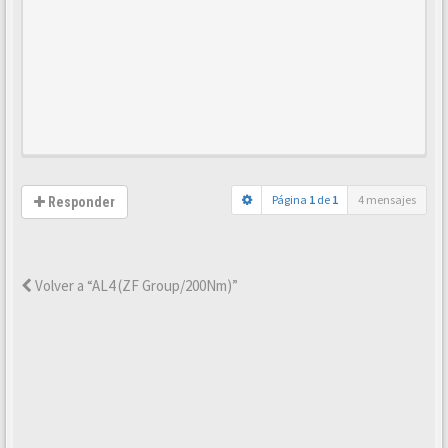
Página
1
de
1
4 mensajes
Responder
Volver a “AL4 (ZF Group/200Nm)”