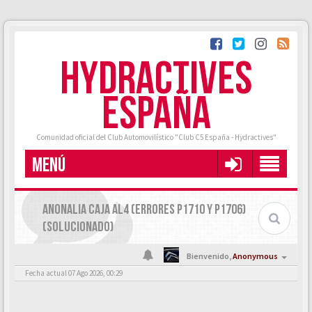
HYDRACTIVES
ESPAÑA
Comunidad oficial del Club Automovilístico "Club C5 España - Hydractives"
MENÚ
ANONALIA CAJA AL4 (ERRORES P1710 Y P1706)
(SOLUCIONADO)
Bienvenido,
Anonymous
Fecha actual 07 Ago 2026, 00:29