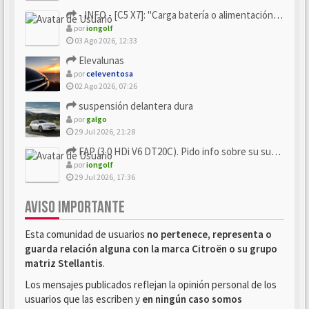
- INFO - [C5 X7]: "Carga batería o alimentación eléctri...
por
iongolf
03 Ago 2026, 12:33
Elevalunas
por
celeventosa
02 Ago 2026, 07:26
suspensión delantera dura
por
galgo
29 Jul 2026, 21:28
FAP (3.0 HDi V6 DT20C). Pido info sobre su sustitución
por
iongolf
29 Jul 2026, 17:36
AVISO IMPORTANTE
Esta comunidad de usuarios
no pertenece, representa o
guarda relación alguna con la marca Citroën o su grupo
matriz Stellantis
.
Los mensajes publicados reflejan la opinión personal de los
usuarios que las escriben y
en ningún caso somos