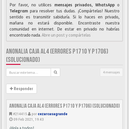
Por favor, no utilices
mensajes privados
,
WhαtsApp
o
Telegrαm
para resolver tus dudas. ¡Compártelas! Nuestro
sentido es transmitir sabiduría. Si lo haces en privado,
mañana no estará disponible. Encontraste nuestra
comunidad en internet. De estar en privado no habrías
encontrado nada.
Abre un post y compártelas
ANONALIA CAJA AL4 (ERRORES P1710 Y P1706)
(SOLUCIONADO)
4 mensajes
Responder
Anonalia Caja AL4 (errores P1710 y P1706) (Solucionado)
#214415
por
cezarcasagrande
09 Feb 2021, 19:43
¡Hola a todos!